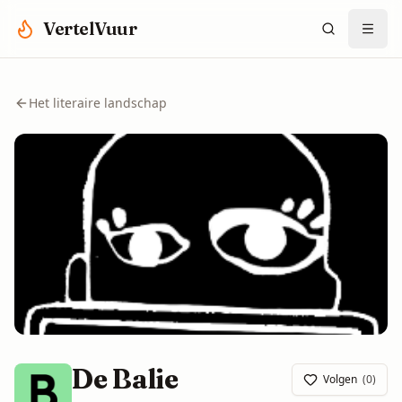
Spring naar hoofdinhoud
VertelVuur
Het literaire landschap
De Balie
Volgen
(
0
)