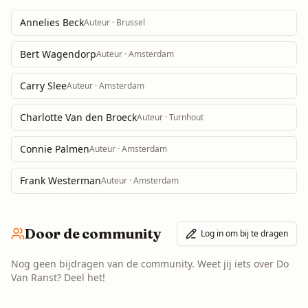
Annelies Beck
Auteur
· Brussel
Bert Wagendorp
Auteur
· Amsterdam
Carry Slee
Auteur
· Amsterdam
Charlotte Van den Broeck
Auteur
· Turnhout
Connie Palmen
Auteur
· Amsterdam
Frank Westerman
Auteur
· Amsterdam
Door de community
Log in om bij te dragen
Nog geen bijdragen van de community. Weet jij iets over
Do
Van Ranst
? Deel het!