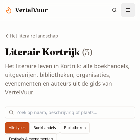
Spring naar hoofdinhoud
VertelVuur
Het literaire landschap
Literair
Kortrijk
(
3
)
Het literaire leven in
Kortrijk
: alle boekhandels,
uitgeverijen, bibliotheken, organisaties,
evenementen en auteurs uit de gids van
VertelVuur.
Alle types
Boekhandels
Bibliotheken
Festivals & evenementen