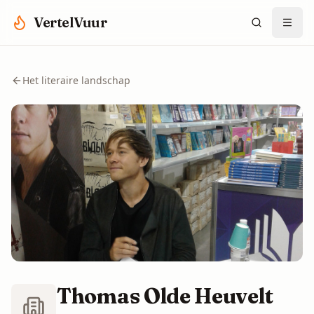
Spring naar hoofdinhoud
VertelVuur
Het literaire landschap
Thomas Olde Heuvelt