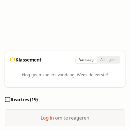
WIST JE DAT?
Op VertelVuur staan intussen al 657 gepubliceerde
verhalen. Elke dag komen er nieuwe bij.
Klassement
Vandaag
Alle tijden
Nog geen spelers vandaag. Wees de eerste!
Reacties (
19
)
Log in
om te reageren