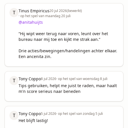
Tinus Empiricus
20 jul 2026
(bewerkt)
T
·
op het spel van maandag 20 juli
@anitahuijts
“Hij wipt weer terug naar voren, leunt over het 
bureau naar mij toe en kijkt me strak aan.”

Drie acties/bewegingen/handelingen achter elkaar. 
Een ancenita zin.
Tony Coppo
8 jul 2026
·
op het spel van woensdag 8 juli
T
Tips gebruiken, helpt me juist te raden, maar haalt 
m'n score serieus naar beneden
Tony Coppo
5 jul 2026
·
op het spel van zondag 5 juli
T
Het blijft lastig!