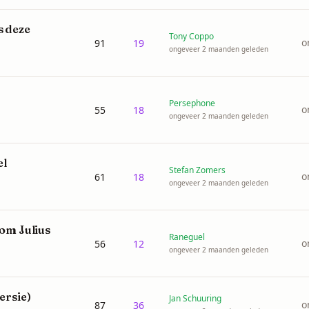
s deze
Tony Coppo
o
91
19
ongeveer 2 maanden geleden
Persephone
o
55
18
ongeveer 2 maanden geleden
el
Stefan Zomers
o
61
18
ongeveer 2 maanden geleden
oom Julius
Raneguel
o
56
12
ongeveer 2 maanden geleden
ersie)
Jan Schuuring
o
87
36