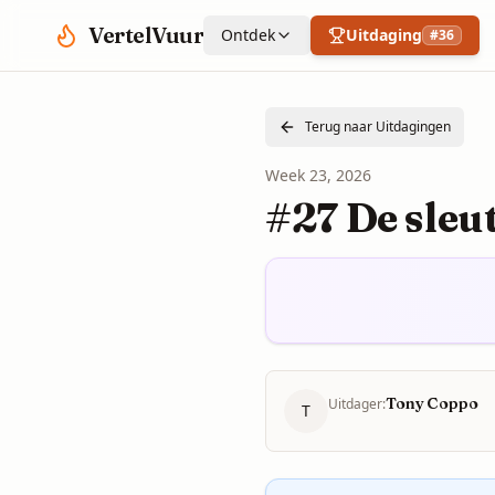
Spring naar hoofdinhoud
VertelVuur
Ontdek
Uitdaging
#
36
Terug naar Uitdagingen
Week
23
,
2026
#27 De sleut
Tony Coppo
Uitdager:
T