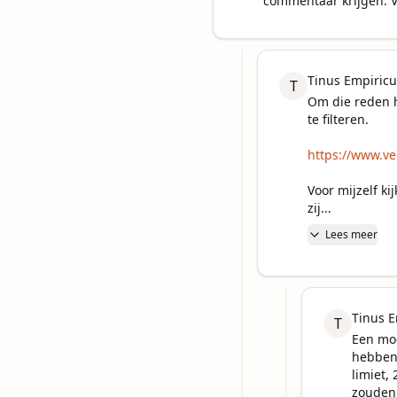
commentaar krijgen. V
Tinus Empiricu
T
Om die reden h
te filteren.

https://www.v
Voor mijzelf ki
zij...
Lees meer
Tinus E
T
Een mog
hebben 
limiet,
zouden 