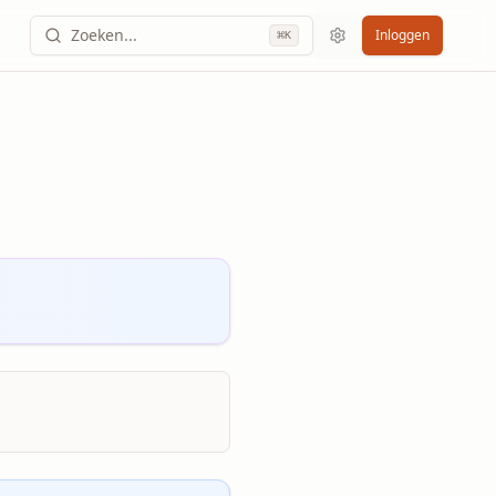
Zoeken...
Inloggen
⌘
K