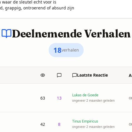
 waar de sleutel echt voor is

, grappig, ontroerend of absurd zijn
Deelnemende Verhalen
18
verhalen
Laatste Reactie
A
Bekeken
Reacties
Lukas de Goede
o
63
13
ongeveer 2 maanden geleden
Tinus Empiricus
o
42
8
ongeveer 2 maanden geleden