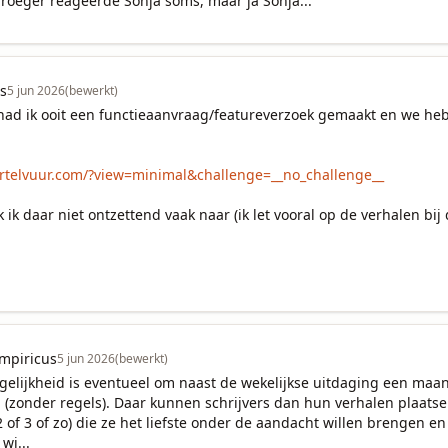
roeger reageerde Sonja soms, maar ja Sonja...
s
5 jun 2026
(bewerkt)
ad ik ooit een functieaanvraag/featureverzoek gemaakt en we heb
ertelvuur.com/?view=minimal&challenge=__no_challenge__
jk ik daar niet ontzettend vaak naar (ik let vooral op de verhalen bij
mpiricus
5 jun 2026
(bewerkt)
elijkheid is eventueel om naast de wekelijkse uitdaging een maande
(zonder regels). Daar kunnen schrijvers dan hun verhalen plaatse
 2 of 3 of zo) die ze het liefste onder de aandacht willen brengen 
wi...