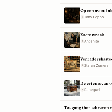
Op een avond al
Tony Coppo
T
Zoete wraak
Ancenita
A
Verraderskaste
Stefan Zomers
S
De erfenis van 
Raneguel
R
Toegang (herschreven v