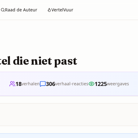
Raad de Auteur
VertelVuur
el die niet past
18
306
1225
verhalen
verhaal-reacties
weergaves