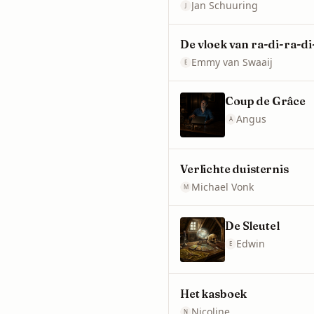
Jan Schuuring
J
De vloek van ra-di-ra-di-
Emmy van Swaaij
E
Coup de Grâce
Angus
A
Verlichte duisternis
Michael Vonk
M
De Sleutel
Edwin
E
Het kasboek
Nicoline
N