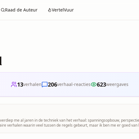
Raad de Auteur
VertelVuur
l
13
206
623
verhalen
verhaal-reacties
weergaves
n verdiep me al jaren in de techniek van het verhaal: spanningsopbouw, perspectief,
eraire verhalen waarin veel tussen de regels gebeurt, maar ik ben me er goed va
ger begrijp ik dat het belangrijk is eerlijke, concrete en respectvolle feedback te
ok naar wat een verhaal bij de lezer oproept. Ik zal me beperken tot de meest in