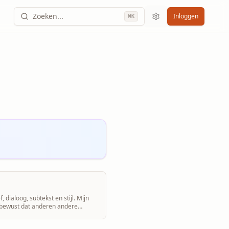
Zoeken...
Inloggen
⌘
K
 dialoog, subtekst en stijl. Mijn
n bewust dat anderen andere
 geven. Ik wil niet alleen naar taal
 het oog springende aspecten,