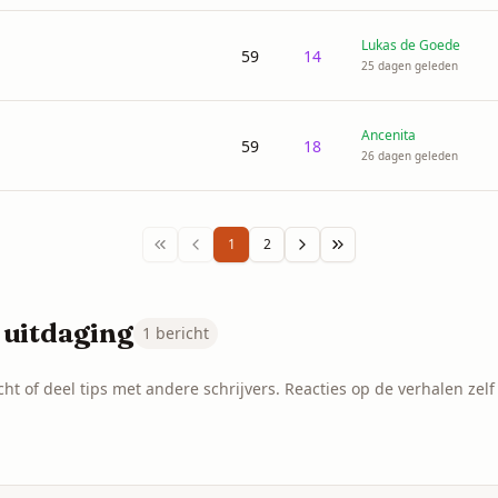
Lukas de Goede
59
14
25 dagen geleden
Ancenita
59
18
26 dagen geleden
1
2
 uitdaging
1
bericht
ht of deel tips met andere schrijvers. Reacties op de verhalen zelf v