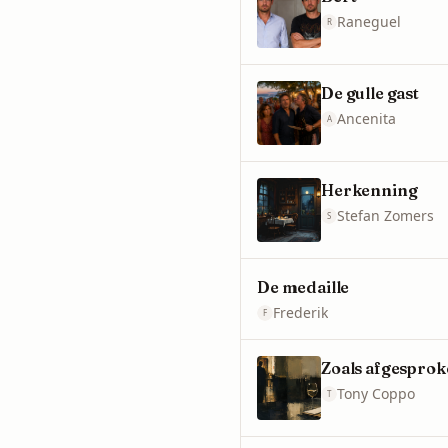
Raneguel
R
De gulle gast
Ancenita
A
Herkenning
Stefan Zomers
S
De medaille
Frederik
F
Zoals afgespro
Tony Coppo
T