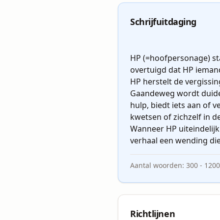
zodat de commentaren kern
die stem over te nemen.
Schrijfuitdaging
HP (=hoofpersonage) sta
overtuigd dat HP iemand
HP herstelt de vergissin
Gaandeweg wordt duideli
hulp, biedt iets aan of 
kwetsen of zichzelf in d
Wanneer HP uiteindelijk
Aantal woorden:
300
-
1200
Richtlijnen