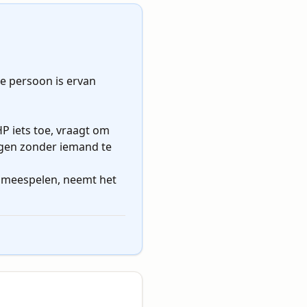
der en directer te maken zonder
 persoon is ervan 
 iets toe, vraagt om 
jgen zonder iemand te 
n meespelen, neemt het 