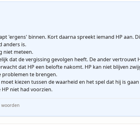
achtig blijven. Daarmee hoop ik de schrijvers te helpen hun eigen stem spreken
pt 'ergens' binnen. Kort daarna spreekt iemand HP aan. Die
 anders is.

g niet meteen. 

jk dat de vergissing gevolgen heeft. De ander vertrouwt HP
verwacht dat HP een belofte nakomt. HP kan niet blijven zwi
e problemen te brengen.

 moet kiezen tussen de waarheid en het spel dat hij is gaa
woorden