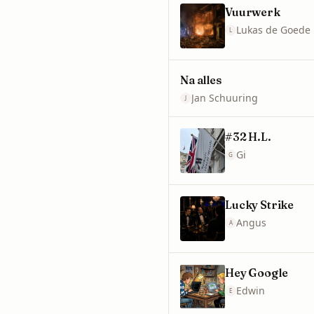
Vuurwerk
Lukas de Goede
L
Na alles
Jan Schuuring
J
#32 H.L.
Gi
G
Lucky Strike
Angus
A
Hey Google
Edwin
E