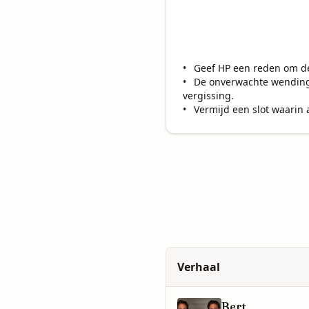
•	Geef HP een reden om de ander niet meteen te corrigeren.

•	De onverwachte wending mag ontroerend, pijnlijk, komisch of wrang zijn, maar moet voortkomen uit de gemaakte 
vergissing.

Verhaal
Bert