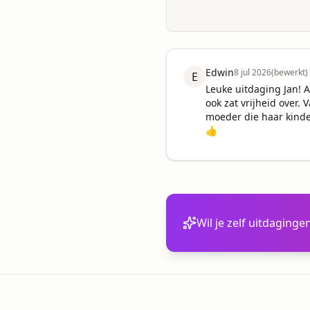
Edwin
8 jul 2026
(bewerkt)
E
Leuke uitdaging Jan! A
ook zat vrijheid over.
moeder die haar kinde
👍
Wil je zelf uitdaging