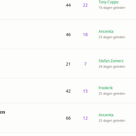
Tony Coppo
44
22
16 dagen geleden
Ancenita
46
18
23 dagen geleden
Stefan Zomers
21
7
24 dagen geleden
Frederik
42
15
25 dagen geleden
ken
Ancenita
66
12
25 dagen geleden