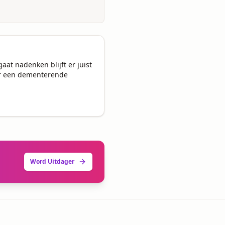
at nadenken blijft er juist 
er een dementerende 
Word Uitdager