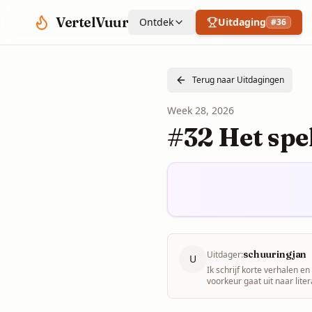
Spring naar hoofdinhoud
VertelVuur
Ontdek
Uitdaging
#
36
Terug naar Uitdagingen
Week
28
,
2026
#32 Het spe
schuuringjan
Uitdager:
U
Ik schrijf korte verhalen e
voorkeur gaat uit naar lit
voorkeuren hebben. Als uitda
en structuur kijken, maar o