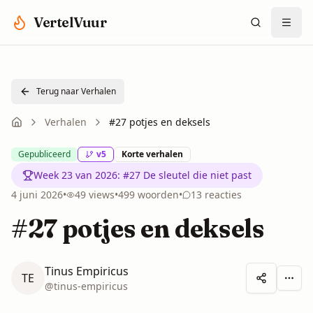
Spring naar hoofdinhoud
VertelVuur
Terug naar Verhalen
Verhalen
#27 potjes en deksels
Gepubliceerd
v
5
Korte verhalen
Week 23 van 2026
:
#27 De sleutel die niet past
4 juni 2026
•
49
views
•
499
woorden
•
13
reacties
#27 potjes en deksels
Tinus Empiricus
TE
Meer 
@
tinus-empiricus