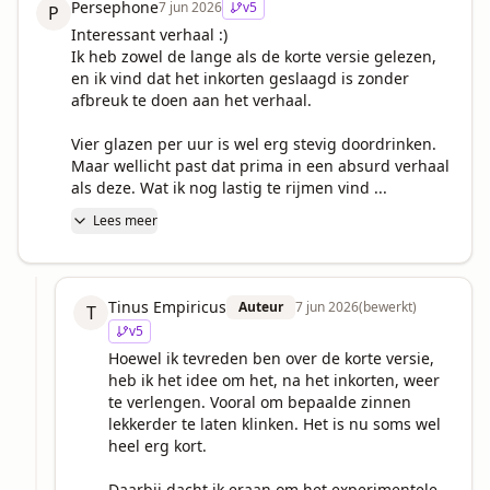
Persephone
7 jun 2026
v
5
P
Interessant verhaal :)

Ik heb zowel de lange als de korte versie gelezen, 
en ik vind dat het inkorten geslaagd is zonder 
afbreuk te doen aan het verhaal.

Vier glazen per uur is wel erg stevig doordrinken. 
Maar wellicht past dat prima in een absurd verhaal 
als deze. Wat ik nog lastig te rijmen vind ...
Lees meer
Tinus Empiricus
Auteur
7 jun 2026
(bewerkt)
T
v
5
Hoewel ik tevreden ben over de korte versie, 
heb ik het idee om het, na het inkorten, weer 
te verlengen. Vooral om bepaalde zinnen 
lekkerder te laten klinken. Het is nu soms wel 
heel erg kort.

Daarbij dacht ik eraan om het experimentele 