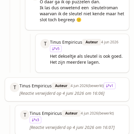
O daar ga ik op puzzelen dan. 

Ik las dus onwetend een  sleutelroman  
waarvan ik de sleutel niet kende maar het 
slot toch begreep 🙂
Tinus Empiricus
Auteur
4 jun 2026
T
v
5
Het dekseltje als sleutel is ook goed. 
Het zijn meerdere lagen.
Tinus Empiricus
Auteur
4 jun 2026
(bewerkt)
v
1
T
[Reactie verwijderd op
4 juni 2026 om 16:06
]
Tinus Empiricus
Auteur
4 jun 2026
(bewerkt)
T
v
3
[Reactie verwijderd op
4 juni 2026 om 16:07
]