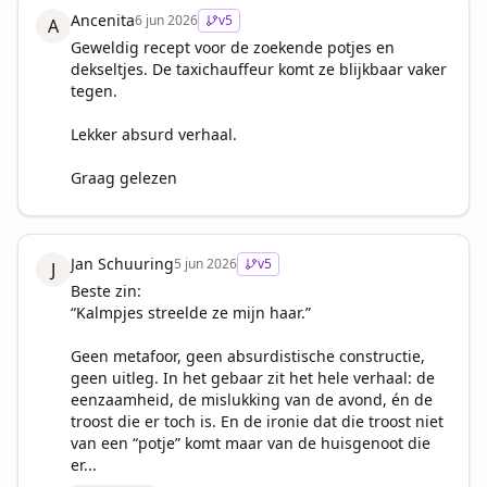
Ancenita
6 jun 2026
v
5
A
Geweldig recept voor de zoekende potjes en 
dekseltjes. De taxichauffeur komt ze blijkbaar vaker 
tegen.

Lekker absurd verhaal.

Graag gelezen
Jan Schuuring
5 jun 2026
v
5
J
Beste zin: 

“Kalmpjes streelde ze mijn haar.”

Geen metafoor, geen absurdistische constructie, 
geen uitleg. In het gebaar zit het hele verhaal: de 
eenzaamheid, de mislukking van de avond, én de 
troost die er toch is. En de ironie dat die troost niet 
van een “potje” komt maar van de huisgenoot die 
er...