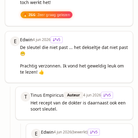
toch werkt het!

🔥 ZGG
· Zeer graag gelezen
Edwin
4 jun 2026
v
5
E
De sleutel die niet past ... het dekseltje dat niet past 
😁

Prachtig verzonnen. Ik vond het geweldig leuk om 
te lezen! 👍
Tinus Empiricus
Auteur
4 jun 2026
v
5
T
Het recept van de dokter is daarnaast ook een 
soort sleutel.
Edwin
4 jun 2026
(bewerkt)
v
5
E