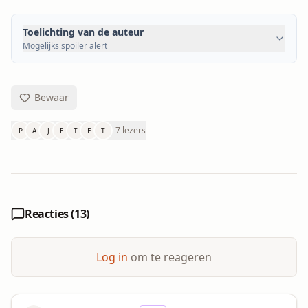
Toelichting van de auteur
Mogelijks spoiler alert
Bewaar
7 lezers
P
A
J
E
T
E
T
Reacties (
13
)
Log in
om te reageren