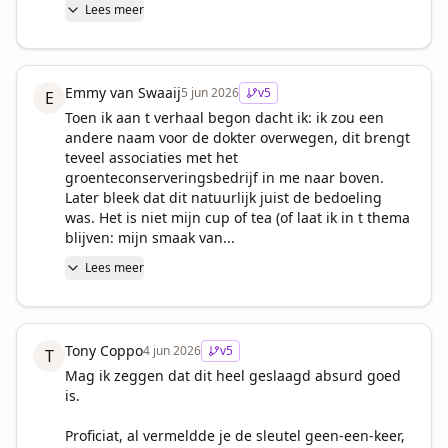
Lees meer
Emmy van Swaaij
5 jun 2026
v
5
E
Toen ik aan t verhaal begon dacht ik: ik zou een 
andere naam voor de dokter overwegen, dit brengt 
teveel associaties met het 
groenteconserveringsbedrijf in me naar boven. 
Later bleek dat dit natuurlijk juist de bedoeling 
was. Het is niet mijn cup of tea (of laat ik in t thema 
blijven: mijn smaak van...
Lees meer
Tony Coppo
4 jun 2026
v
5
T
Mag ik zeggen dat dit heel geslaagd absurd goed 
is. 

Proficiat, al vermeldde je de sleutel geen-een-keer, 