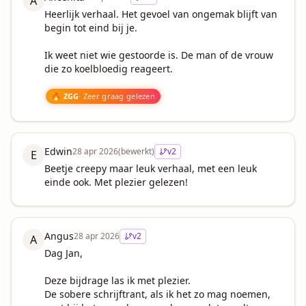
A
Heerlijk verhaal. Het gevoel van ongemak blijft van 
begin tot eind bij je. 

Ik weet niet wie gestoorde is. De man of de vrouw 
die zo koelbloedig reageert.

🔥 ZGG
· Zeer graag gelezen
Edwin
28 apr 2026
(bewerkt)
v
2
E
Beetje creepy maar leuk verhaal, met een leuk 
einde ook. Met plezier gelezen!
Angus
28 apr 2026
v
2
A
Dag Jan,

Deze bijdrage las ik met plezier.

De sobere schrijftrant, als ik het zo mag noemen, 