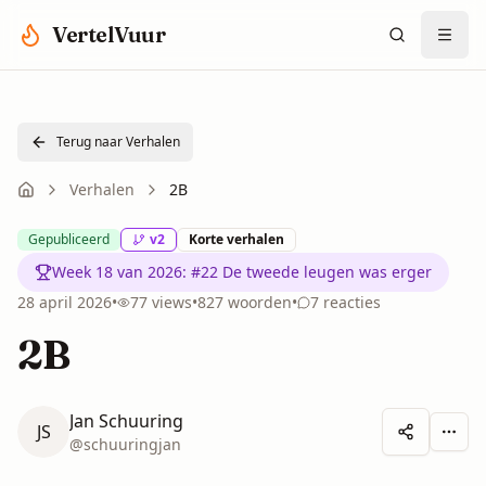
Spring naar hoofdinhoud
VertelVuur
Terug naar Verhalen
Verhalen
2B
Gepubliceerd
v
2
Korte verhalen
Week 18 van 2026
:
#22 De tweede leugen was erger
28 april 2026
•
77
views
•
827
woorden
•
7
reacties
2B
Jan Schuuring
JS
Meer 
@
schuuringjan