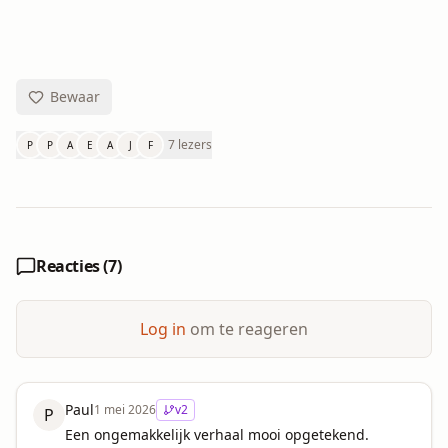
Bewaar
7 lezers
P
P
A
E
A
J
F
Reacties (
7
)
Log in
om te reageren
Paul
1 mei 2026
v
2
P
Een ongemakkelijk verhaal mooi opgetekend.