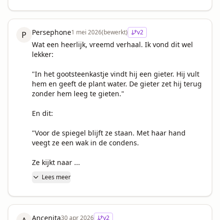
Persephone
1 mei 2026
(bewerkt)
v
2
P
Wat een heerlijk, vreemd verhaal. Ik vond dit wel 
lekker:

"In het gootsteenkastje vindt hij een gieter. Hij vult 
hem en geeft de plant water. De gieter zet hij terug 
zonder hem leeg te gieten."

En dit:

"Voor de spiegel blijft ze staan. Met haar hand 
veegt ze een wak in de condens.

Ze kijkt naar ...
Lees meer
Ancenita
30 apr 2026
v
2