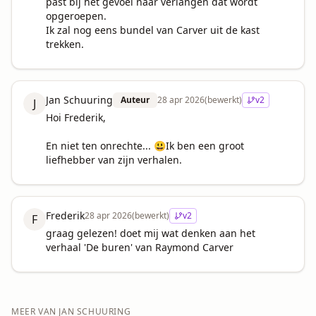
past bij het gevoel naar verlangen dat wordt 
opgeroepen.

Ik zal nog eens bundel van Carver uit de kast 
trekken.
Jan Schuuring
Auteur
28 apr 2026
(bewerkt)
v
2
J
Hoi Frederik,

En niet ten onrechte... 😃Ik ben een groot 
liefhebber van zijn verhalen.
Frederik
28 apr 2026
(bewerkt)
v
2
F
graag gelezen! doet mij wat denken aan het 
verhaal 'De buren' van Raymond Carver
MEER VAN
JAN SCHUURING