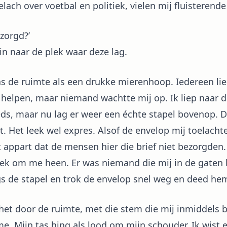
lach over voetbal en politiek, vielen mij fluisteren
ezorgd?’
in naar de plek waar deze lag.
 de ruimte als een drukke mierenhoop. Iedereen lie
elpen, maar niemand wachtte mij op. Ik liep naar d
eds, maar nu lag er weer een échte stapel bovenop. 
t. Het leek wel expres. Alsof de envelop mij toelachte
t appart dat de mensen hier die brief niet bezorgden.
eek om me heen. Er was niemand die mij in de gaten 
s de stapel en trok de envelop snel weg en deed hem
 het door de ruimte, met die stem die mij inmiddels 
. Mijn tas hing als lood om mijn schouder. Ik wist eig