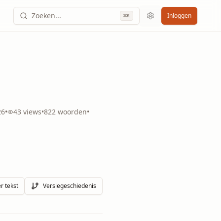
Zoeken...
Inloggen
⌘
K
26
•
43
views
•
822
woorden
•
r tekst
Versiegeschiedenis