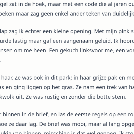
el zat in de hoek, maar met een code die al jaren ou
hoeken maar zag geen enkel ander teken van duidelijk
p zag ik echter een kleine opening. Met mijn pink st
urde lastig maar gaf een aangenaam geluid. Ik hoor
nsen om me heen. Een gekuch linksvoor me, een voe
.
aar. Ze was ook in dit park; in haar grijze pak en m
s en ging liggen op het gras. Ze nam een trek van haa
wolk uit. Ze was rustig en zonder die botte stem.
r binnen in de brief, en las de eerste regels op een r
oe ze daar lag. De brief was mooi, maar al lang opge
stukje van binnen, misschien is dat wel genoeg. Ik st