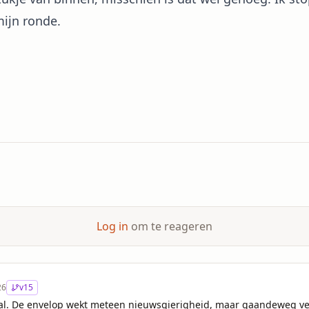
mijn ronde.
Log in
om te reageren
26
v
15
al. De envelop wekt meteen nieuwsgierigheid, maar gaandeweg ver