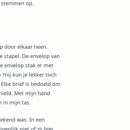
de stemmen op.
p door elkaar heen.
e stapel. De envelop van
De envelop stak er met
 'mij kun je lekker toch
 Elke brief is bedoeld om
hield. Met mijn hand
 in mijn tas.
bekend was. In een
enlijk niet of zij hier