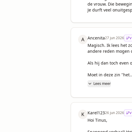
de vrouw. Die beweging
Je durft veel onuitges
Ancenita
27 jun 2026
v
A
Magisch. Ik lees het z
andere reden mogen di
Als hij dan toch even
Moet in deze zin "het..
Lees meer
Karel123
26 jun 2026
v
K
Hoi Tinus,

Spannend verhaal! Het 