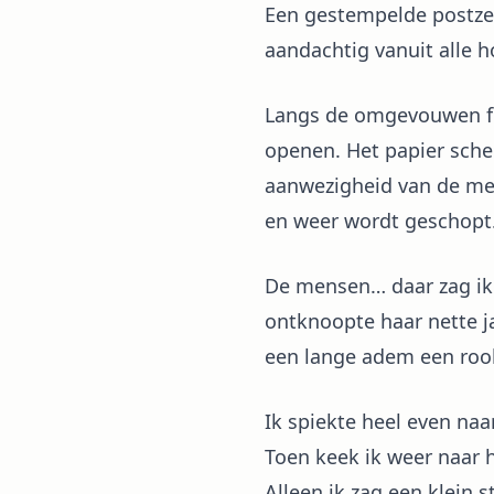
Een gestempelde postzeg
aandachtig vanuit alle 
Langs de omgevouwen fla
openen. Het papier sche
aanwezigheid van de me
en weer wordt geschopt
De mensen… daar zag ik h
ontknoopte haar nette ja
een lange adem een rook
Ik spiekte heel even naa
Toen keek ik weer naar h
Alleen ik zag een klein 