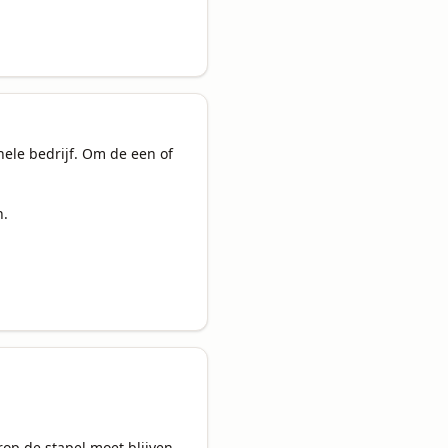
ele bedrijf. Om de een of 
 

op de stapel moet blijven 