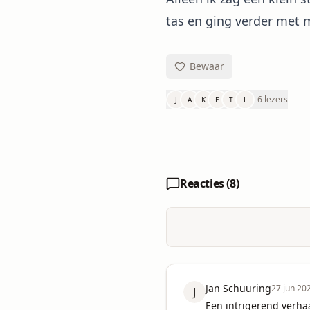
tas en ging verder met 
Bewaar
6 lezers
J
A
K
E
T
L
Reacties (
8
)
Jan Schuuring
27 jun 20
J
Een intrigerend verha