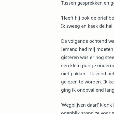
Tussen gesprekken en ge
‘Heeft hij ook de brief b
Ik zweeg en keek de hal 
De volgende ochtend was
Iemand had mij moeten h
gisteren was er nog ste
een klein puntje onderui
niet pakken'. Ik vond he
gelezen te worden. Ik k
ging ik onopvallend lang
‘Wegblijven daar!’ klonk
ogenblik stond ze voor me