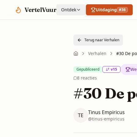
Spring naar hoofdinhoud
VertelVuur
Ontdek
Uitdaging
#
36
Terug naar Verhalen
Verhalen
#30 De po
We
Gepubliceerd
v
15
8
reacties
#30 De p
Tinus Empiricus
TE
@
tinus-empiricus