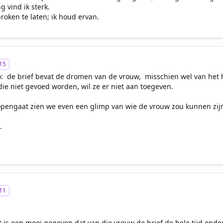
 vind ik sterk.

proken te laten; ik houd ervan.
15
o:  de brief bevat de dromen van de vrouw,  misschien wel van het h
e niet gevoed worden, wil ze er niet aan toegeven. 

 opengaat zien we even een glimp van wie de vrouw zou kunnen zijn.
.
11
is een mooi gegeven dat van die vrouw de brief de hele tijd onder