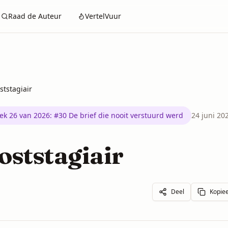
Raad de Auteur
VertelVuur
ststagiair
ek 26 van 2026
:
#30 De brief die nooit verstuurd werd
24 juni 20
oststagiair
Deel
Kopiee