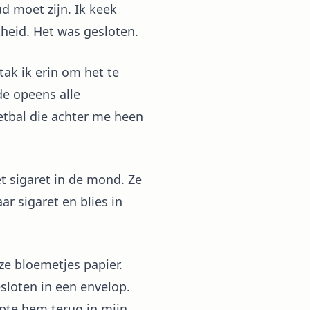
d moet zijn. Ik keek
heid. Het was gesloten.
ak ik erin om het te
de opeens alle
tbal die achter me heen
et sigaret in de mond. Ze
r sigaret en blies in
oze bloemetjes papier.
sloten in een envelop.
opte hem terug in mijn