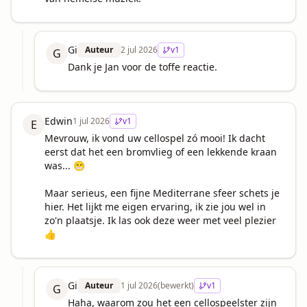
Gi
Auteur
2 jul 2026
v
1
G
Dank je Jan voor de toffe reactie.
Edwin
1 jul 2026
v
1
E
Mevrouw, ik vond uw cellospel zó mooi! Ik dacht 
eerst dat het een bromvlieg of een lekkende kraan 
was... 😁

Maar serieus, een fijne Mediterrane sfeer schets je 
hier. Het lijkt me eigen ervaring, ik zie jou wel in 
zo'n plaatsje. Ik las ook deze weer met veel plezier 
👍
Gi
Auteur
1 jul 2026
(bewerkt)
v
1
G
Haha, waarom zou het een cellospeelster zijn 