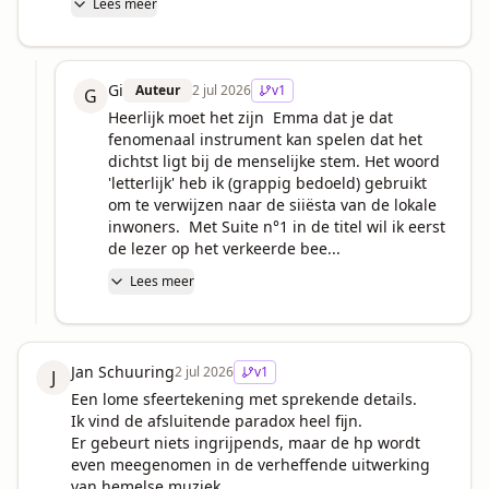
Lees meer
Gi
Auteur
2 jul 2026
v
1
G
Heerlijk moet het zijn  Emma dat je dat 
fenomenaal instrument kan spelen dat het 
dichtst ligt bij de menselijke stem. Het woord 
'letterlijk' heb ik (grappig bedoeld) gebruikt 
om te verwijzen naar de siiësta van de lokale 
inwoners.  Met Suite n°1 in de titel wil ik eerst 
de lezer op het verkeerde bee...
Lees meer
Jan Schuuring
2 jul 2026
v
1
J
Een lome sfeertekening met sprekende details.

Ik vind de afsluitende paradox heel fijn. 

Er gebeurt niets ingrijpends, maar de hp wordt 
even meegenomen in de verheffende uitwerking 
van hemelse muziek.