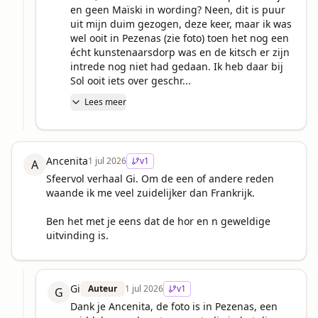
en geen Maïski in wording? Neen, dit is puur 
uit mijn duim gezogen, deze keer, maar ik was 
wel ooit in Pezenas (zie foto) toen het nog een 
écht kunstenaarsdorp was en de kitsch er zijn 
intrede nog niet had gedaan. Ik heb daar bij 
Sol ooit iets over geschr...
Lees meer
Ancenita
1 jul 2026
v
1
A
Sfeervol verhaal Gi. Om de een of andere reden 
waande ik me veel zuidelijker dan Frankrijk. 

Ben het met je eens dat de hor en n geweldige 
uitvinding is.
Gi
Auteur
1 jul 2026
v
1
G
Dank je Ancenita, de foto is in Pezenas, een 