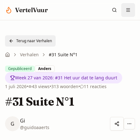
Spring naar hoofdinhoud
VertelVuur
Terug naar Verhalen
Verhalen
#31 Suite N°1
Gepubliceerd
Anders
Week 27 van 2026
:
#31 Het uur dat te lang duurt
1 juli 2026
•
43
views
•
313
woorden
•
11
reacties
#31 Suite N°1
Gi
G
Meer 
@
guidoaaerts