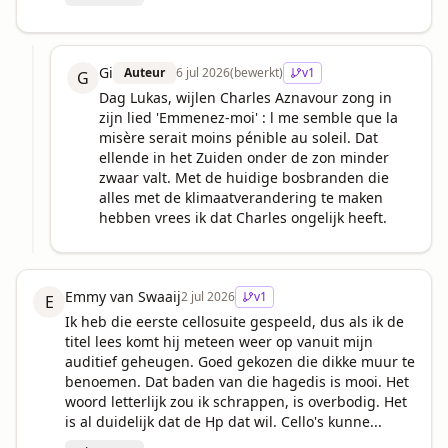
Gi
Auteur
6 jul 2026
(bewerkt)
v
1
G
Dag Lukas, wijlen Charles Aznavour zong in 
zijn lied 'Emmenez-moi' : l me semble que la 
misère serait moins pénible au soleil. Dat 
ellende in het Zuiden onder de zon minder 
zwaar valt. Met de huidige bosbranden die 
alles met de klimaatverandering te maken 
hebben vrees ik dat Charles ongelijk heeft.
Emmy van Swaaij
2 jul 2026
v
1
E
Ik heb die eerste cellosuite gespeeld, dus als ik de 
titel lees komt hij meteen weer op vanuit mijn 
auditief geheugen. Goed gekozen die dikke muur te 
benoemen. Dat baden van die hagedis is mooi. Het 
woord letterlijk zou ik schrappen, is overbodig. Het 
is al duidelijk dat de Hp dat wil. Cello's kunne...