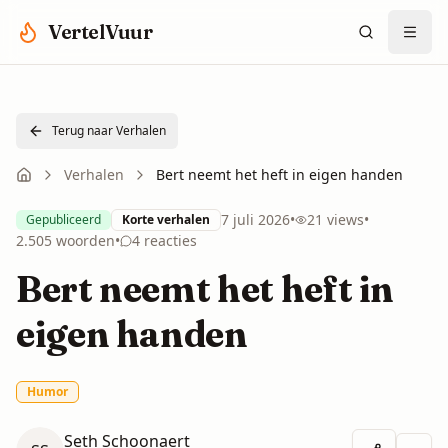
Spring naar hoofdinhoud
VertelVuur
Terug naar Verhalen
Verhalen
Bert neemt het heft in eigen handen
7 juli 2026
•
21
views
•
Gepubliceerd
Korte verhalen
2.505
woorden
•
4
reacties
Bert neemt het heft in
eigen handen
Humor
Seth Schoonaert