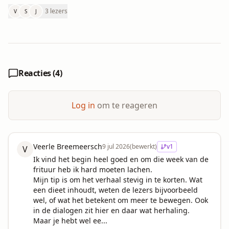
3 lezers
V
S
J
Reacties (
4
)
Log in
om te reageren
Veerle Breemeersch
9 jul 2026
(bewerkt)
v
1
V
Ik vind het begin heel goed en om die week van de 
frituur heb ik hard moeten lachen.

Mijn tip is om het verhaal stevig in te korten. Wat 
een dieet inhoudt, weten de lezers bijvoorbeeld 
wel, of wat het betekent om meer te bewegen. Ook 
in de dialogen zit hier en daar wat herhaling.

Maar je hebt wel ee...