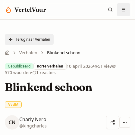
Spring naar hoofdinhoud
VertelVuur
Terug naar Verhalen
Verhalen
Blinkend schoon
10 april 2026
•
51
views
•
Gepubliceerd
Korte verhalen
570
woorden
•
1
reacties
Blinkend schoon
VvdM
Charly Nero
CN
Meer 
@
kingcharles