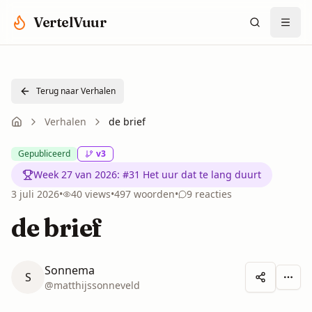
Spring naar hoofdinhoud
VertelVuur
Terug naar Verhalen
Verhalen
de brief
Gepubliceerd
v
3
Week 27 van 2026
:
#31 Het uur dat te lang duurt
3 juli 2026
•
40
views
•
497
woorden
•
9
reacties
de brief
Sonnema
S
Meer 
@
matthijssonneveld