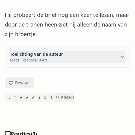
Hij probeert de brief nog een keer te lezen, maar
door de tranen heen ziet hij alleen de naam van
zijn broertje.
Toelichting van de auteur
Mogelijks spoiler alert
Bewaar
+
1
9 lezers
L
T
A
A
A
S
E
J
Reacties (
9
)