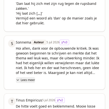
'Dan laat hij zich met zijn rug tegen de rupsband 
zakken.'

'Hij laat zich [,,,]'

Vermijd een woord als 'dan' op de manier zoals je 
dat hier gebruikt.
Sonnema
Auteur
5 jul 2026
v
3
S
Hoi allen, dank voor de opbouwende kritiek. Ik was 
gewoon begonnen te schrijven en merkte dat het 
thema wel leuk was, maar de uitwerking minder. Ik 
had het eigenlijk willen verwijderen maar dat lukte 
niet. Ik heb her en der wat herschreven, geen idee 
of het veel beter is. Maargoed je kan niet altijd...
Lees meer
Tinus Empiricus
5 jul 2026
v
2
T
De hitte voelt goed en beklemmend. Mooie losse 