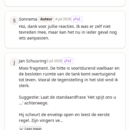
Sonnema
Auteur
4 jul 2026
v
2
S
Hoi, dank voor jullie reacties. Ik was er zelf niet 
tevreden mee, maar kan het nu in ieder geval nog 
iets aanpassen.
Jan Schuuring
3 jul 2026
v
2
J
Mooi fragment. De hitte is voortdurend voelbaar en 
de besloten ruimte van de tank komt overtuigend 
tot leven. Vooral de tegenstelling in het slot vind ik 
sterk.

Suggestie: Laat de standaardfrase 'Het spijt ons u 
...' achterwege.

Hij scheurt de envelop open en leest de eerste 
regel. Zijn vingers ve...
Lees meer