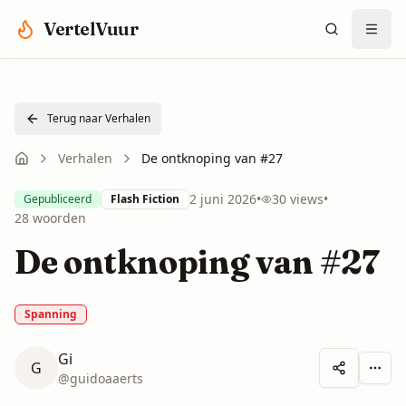
Spring naar hoofdinhoud
VertelVuur
Terug naar Verhalen
Verhalen
De ontknoping van #27
2 juni 2026
•
30
views
•
Gepubliceerd
Flash Fiction
28
woorden
De ontknoping van #27
Spanning
Gi
G
Meer 
@
guidoaaerts