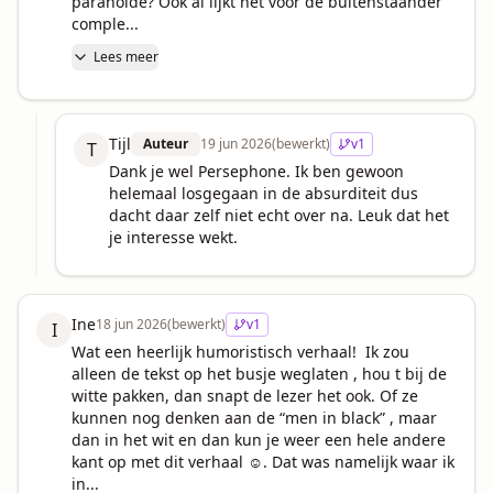
paranoïde? Ook al lijkt het voor de buitenstaander 
comple...
Lees meer
Tijl
Auteur
19 jun 2026
(bewerkt)
v
1
T
Dank je wel Persephone. Ik ben gewoon 
helemaal losgegaan in de absurditeit dus 
dacht daar zelf niet echt over na. Leuk dat het 
je interesse wekt.
Ine
18 jun 2026
(bewerkt)
v
1
I
Wat een heerlijk humoristisch verhaal!  Ik zou 
alleen de tekst op het busje weglaten , hou t bij de 
witte pakken, dan snapt de lezer het ook. Of ze 
kunnen nog denken aan de “men in black” , maar 
dan in het wit en dan kun je weer een hele andere 
kant op met dit verhaal ☺️. Dat was namelijk waar ik 
in...