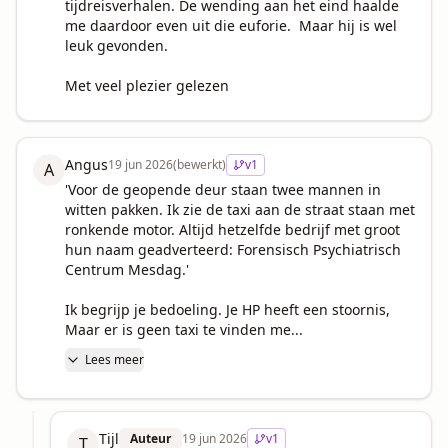
tijdreisverhalen. De wending aan het eind haalde 
me daardoor even uit die euforie.  Maar hij is wel 
leuk gevonden.

Met veel plezier gelezen
Angus
19 jun 2026
(bewerkt)
v
1
A
'Voor de geopende deur staan twee mannen in 
witten pakken. Ik zie de taxi aan de straat staan met 
ronkende motor. Altijd hetzelfde bedrijf met groot 
hun naam geadverteerd: Forensisch Psychiatrisch 
Centrum Mesdag.'

Ik begrijp je bedoeling. Je HP heeft een stoornis, 

Maar er is geen taxi te vinden me...
Lees meer
Tijl
Auteur
19 jun 2026
v
1
T