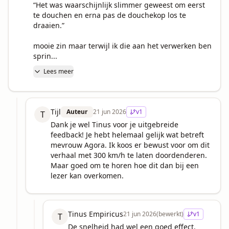
“Het was waarschijnlijk slimmer geweest om eerst 
te douchen en erna pas de douchekop los te 
draaien.”

mooie zin maar terwijl ik die aan het verwerken ben 
sprin...
Lees meer
Tijl
Auteur
21 jun 2026
v
1
T
Dank je wel Tinus voor je uitgebreide 
feedback! Je hebt helemaal gelijk wat betreft 
mevrouw Agora. Ik koos er bewust voor om dit 
verhaal met 300 km/h te laten doordenderen. 
Maar goed om te horen hoe dit dan bij een 
lezer kan overkomen.
Tinus Empiricus
21 jun 2026
(bewerkt)
v
1
T
De snelheid had wel een goed effect. 