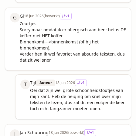
Gi
18 jun 2026
(bewerkt)
v
1
G
Zeurtjes:

Sorry maar omdat ik er allergisch aan ben: het is DE 
koffer niet HET koffer. 

Binnenkomt--->binnenkomst (of bij het 
binnenkomen).

Verder ben ik wel favoriet van absurde teksten, dus 
dat zit wel snor.
Tijl
Auteur
18 jun 2026
v
1
T
Oei dat zijn wel grote schoonheidsfoutjes van 
mijn kant. Heb de neiging om snel over mijn 
teksten te lezen, dus zal dit een volgende keer 
toch echt langzamer moeten doen.
Jan Schuuring
18 jun 2026
(bewerkt)
v
1
J