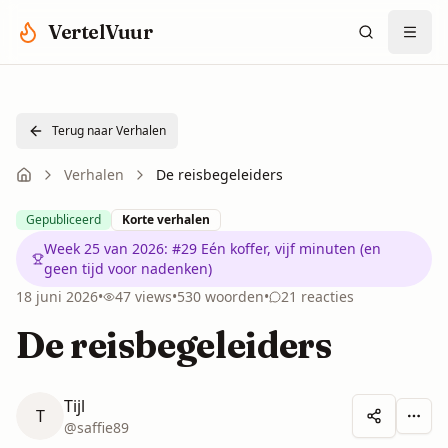
Spring naar hoofdinhoud
VertelVuur
Terug naar Verhalen
Verhalen
De reisbegeleiders
Gepubliceerd
Korte verhalen
Week 25 van 2026
:
#29 Eén koffer, vijf minuten (en
geen tijd voor nadenken)
18 juni 2026
•
47
views
•
530
woorden
•
21
reacties
De reisbegeleiders
Tijl
T
Meer 
@
saffie89