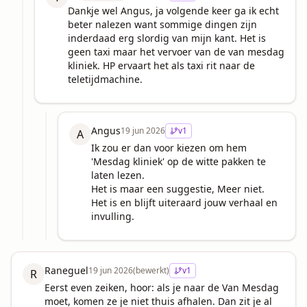
Dankje wel Angus, ja volgende keer ga ik echt 
beter nalezen want sommige dingen zijn 
inderdaad erg slordig van mijn kant. Het is 
geen taxi maar het vervoer van de van mesdag 
kliniek. HP ervaart het als taxi rit naar de 
teletijdmachine.
Angus
19 jun 2026
v
1
A
Ik zou er dan voor kiezen om hem 
'Mesdag kliniek' op de witte pakken te 
laten lezen.

Het is maar een suggestie, Meer niet.

Het is en blijft uiteraard jouw verhaal en 
invulling.
Raneguel
19 jun 2026
(bewerkt)
v
1
R
Eerst even zeiken, hoor: als je naar de Van Mesdag 
moet, komen ze je niet thuis afhalen. Dan zit je al 