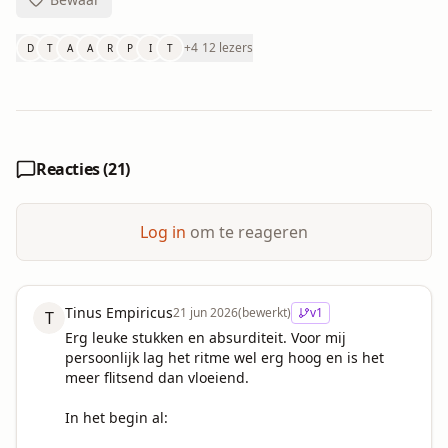
+
4
12 lezers
D
T
A
A
R
P
I
T
Reacties (
21
)
Log in
om te reageren
Tinus Empiricus
21 jun 2026
(bewerkt)
v
1
T
Erg leuke stukken en absurditeit. Voor mij 
persoonlijk lag het ritme wel erg hoog en is het 
meer flitsend dan vloeiend. 

In het begin al:
