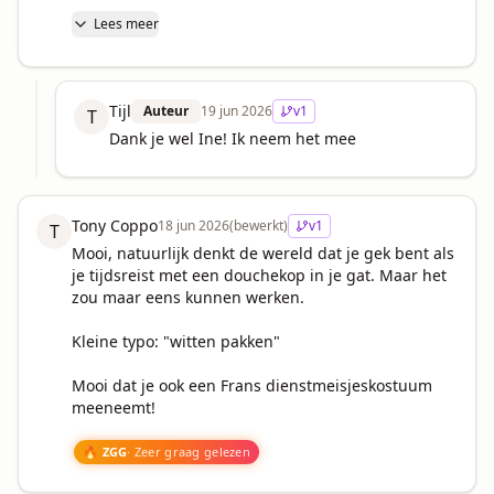
Lees meer
Tijl
Auteur
19 jun 2026
v
1
T
Dank je wel Ine! Ik neem het mee
Tony Coppo
18 jun 2026
(bewerkt)
v
1
T
Mooi, natuurlijk denkt de wereld dat je gek bent als 
je tijdsreist met een douchekop in je gat. Maar het 
zou maar eens kunnen werken. 

Kleine typo: "witten pakken"

Mooi dat je ook een Frans dienstmeisjeskostuum 
meeneemt!

🔥 ZGG
· Zeer graag gelezen