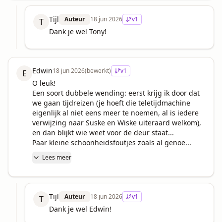
Tijl
Auteur
18 jun 2026
v
1
T
Dank je wel Tony!
Edwin
18 jun 2026
(bewerkt)
v
1
E
O leuk!

Een soort dubbele wending: eerst krijg ik door dat 
we gaan tijdreizen (je hoeft die teletijdmachine 
eigenlijk al niet eens meer te noemen, al is iedere 
verwijzing naar Suske en Wiske uiteraard welkom), 
en dan blijkt wie weet voor de deur staat...

Paar kleine schoonheidsfoutjes zoals al genoe...
Lees meer
Tijl
Auteur
18 jun 2026
v
1
T
Dank je wel Edwin!