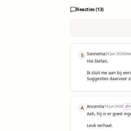
Reacties (
13
)
Sonnema
20 jun 2026
(be
S
Hoi Stefan, 

Ik sluit me aan bij ee
Suggesties daarvoor z
Ancenita
19 jun 2026
v
A
Aah, hij is er goed inge
Leuk verhaal.
