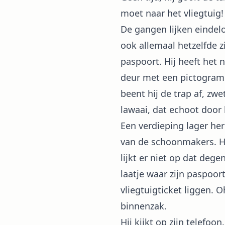
moet naar het vliegtuig!
De gangen lijken eindel
ook allemaal hetzelfde zi
paspoort. Hij heeft het ni
deur met een pictogram v
beent hij de trap af, z
lawaai, dat echoot door
Een verdieping lager her
van de schoonmakers. Hij
lijkt er niet op dat deg
laatje waar zijn paspoor
vliegtuigticket liggen. O
binnenzak.
Hij kijkt op zijn telefoon