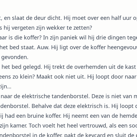
t, en slaat de deur dicht. Hij moet over een half uur o
s hij vergeten zijn wekker te zetten?
r is die koffer? In zijn paniek wil hij drie dingen tege
 het bed staat. Auw. Hij ligt over de koffer heengevo
er gevonden.
het bed gelegd. Hij trekt de overhemden uit de kast 
ens zo klein? Maakt ook niet uit. Hij loopt door na
zijn…
naar de elektrische tandenborstel. Deze is niet van m
andenborstel. Behalve dat deze elektrisch is. Hij loop
Hij had een bruine koffer. Hij neemt een van de hemden
et zijn kamer. Toch voelt het heel vertrouwd, als een so
andenborstel in de koffer, pakt de keycard en sluit de 