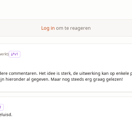
Log in
om te reageren
werkt)
v
1
rdere commentaren. Het idee is sterk, de uitwerking kan op enkele pu
ijn hieronder al gegeven. Maar nog steeds erg graag gelezen!
1
luisd.  
