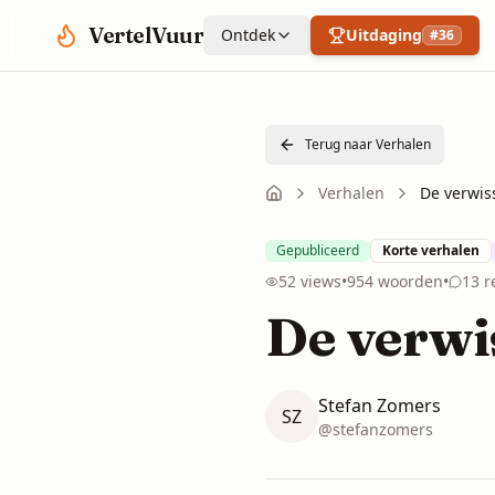
Spring naar hoofdinhoud
VertelVuur
Ontdek
Uitdaging
#
36
Terug naar Verhalen
Verhalen
De verwis
Gepubliceerd
Korte verhalen
52
views
•
954
woorden
•
13
r
De verwi
Stefan Zomers
SZ
@
stefanzomers