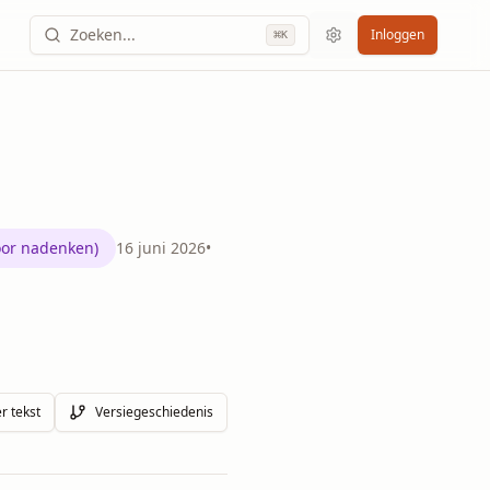
Zoeken...
Inloggen
⌘
K
voor nadenken)
16 juni 2026
•
r tekst
Versiegeschiedenis