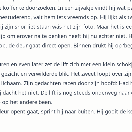
 koffer te doorzoeken. In een zijvakje vindt hij wat p
estuderend, valt hem iets vreemds op. Hij lijkt als 
j zijn snor liet staan wás het zijn foto. Maar het is
d om erover na te denken heeft hij nu echter niet. Hij
nop, de deur gaat direct open. Binnen drukt hij op ‘b
en en even later zet de lift zich met een klein schok
e gezicht en verwilderde blik. Het zweet loopt over zijn 
n lichaam. Zijn gedachten racen door zijn hoofd: Had h
j dacht het niet. De lift is nog steeds onderweg naar
e op het andere been.
r opent gaat, sprint hij naar buiten. Hij gooit de k