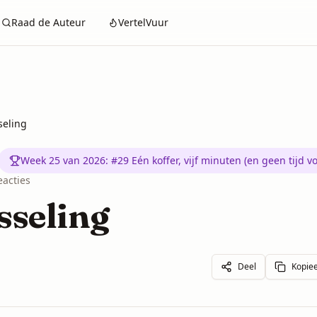
Raad de Auteur
VertelVuur
seling
Week 25 van 2026
:
#29 Eén koffer, vijf minuten (en geen tijd 
eacties
sseling
Deel
Kopiee