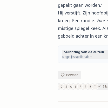
gepakt gaan worden.’
Hij verstijft. Zijn hoof
kroeg. Een rondje.
Voor 
mistige spiegel keek. Als
geboeid achter in een kr
Toelichting van de auteur
Mogelijks spoiler alert
Bewaar
+
1
9 le
D
S
A
S
P
T
R
T