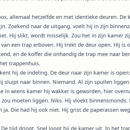
oos, allemaal hetzelfde en met identieke deuren. De 
jn. Zoekend naar de uitgang, voelt hij in zijn binnenza
et. Hij slikt, wordt misselijk. Zou het in zijn kamer zi
an een trap erboven. Hij trekt de deur open. Hij is op
wetend, en de koffer die onhandig de trap mee naar b
 het trappenhuis.
kent hij de indeling. De deur naar zijn kamer is open:
 sluipt naar binnen. Niemand. Al zijn spullen liggen
ene in wiens kamer hij wakker is geworden, hier overn
t zou moeten liggen. Niks. Hij vloekt binnensmonds. Da
h ja. Die had hij ook niet. Hij grist de paperassen weg
. De tijd dringt. Snel loopt hij de kamer uit. In het tr