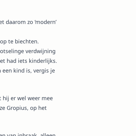
het daarom zo ‘modern’
op te biechten.
lotselinge verdwijning
t had iets kinderlijks.
een kind is, vergis je
 hij er wel weer mee
ze Gropius, op het
en van inbraak, alleen