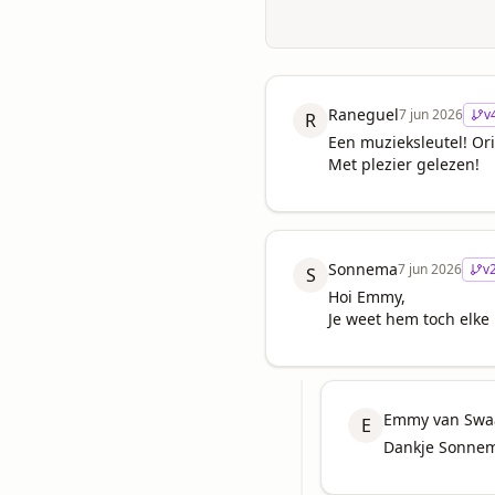
Raneguel
7 jun 2026
v
R
Een muzieksleutel! Ori
Met plezier gelezen!
Sonnema
7 jun 2026
v
S
Hoi Emmy, 

Je weet hem toch elke
Emmy van Swaa
E
Dankje Sonnem