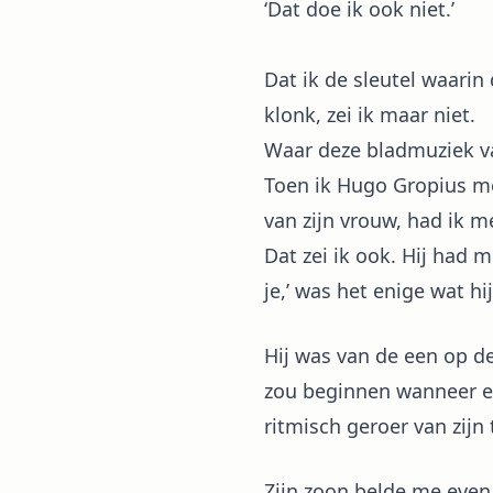
‘Dat doe ik ook niet.’
Dat ik de sleutel waari
klonk, zei ik maar niet.
Waar deze bladmuziek va
Toen ik Hugo Gropius met
van zijn vrouw, had ik m
Dat zei ik ook. Hij had 
je,’ was het enige wat hij
Hij was van de een op d
zou beginnen wanneer er
ritmisch geroer van zijn 
Zijn zoon belde me even 