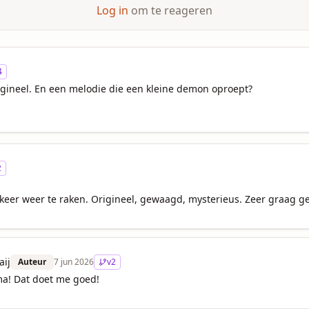
Log in
om te reageren
4
gineel. En een melodie die een kleine demon oproept? 

2
 keer weer te raken. Origineel, gewaagd, mysterieus. Zeer graag g
ij
Auteur
7 jun 2026
v
2
a! Dat doet me goed!