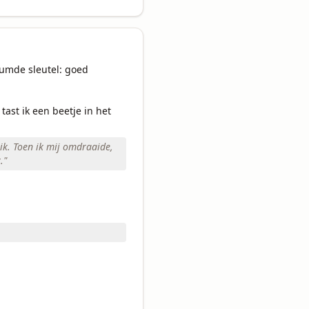
umde sleutel: goed 
tast ik een beetje in het 
ik. Toen ik mij omdraaide,
.
"