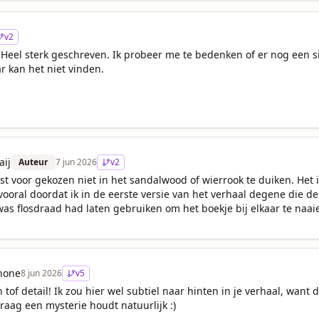
v
2
Heel sterk geschreven. Ik probeer me te bedenken of er nog een si
r kan het niet vinden.

ij
Auteur
7 jun 2026
v
2
st voor gekozen niet in het sandalwood of wierrook te duiken. Het 
vooral doordat ik in de eerste versie van het verhaal degene die de
was flosdraad had laten gebruiken om het boekje bij elkaar te naai
hone
8 jun 2026
v
5
tof detail! Ik zou hier wel subtiel naar hinten in je verhaal, want de
graag een mysterie houdt natuurlijk :)