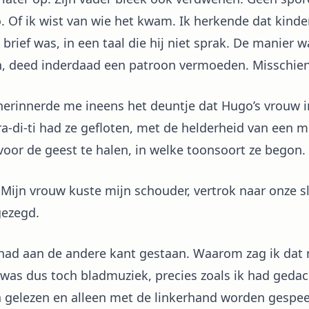
o. Of ik wist van wie het kwam. Ik herkende dat kinder
brief was, in een taal die hij niet sprak. De manier 
, deed inderdaad een patroon vermoeden. Misschien
, herinnerde me ineens het deuntje dat Hugo’s vrouw 
-ra-di-ti had ze gefloten, met de helderheid van een m
oor de geest te halen, in welke toonsoort ze begon.
?’ Mijn vrouw kuste mijn schouder, vertrok naar onze 
gezegd.
el had aan de andere kant gestaan. Waarom zag ik dat 
as dus toch bladmuziek, precies zoals ik had gedac
n gelezen en alleen met de linkerhand worden gespee