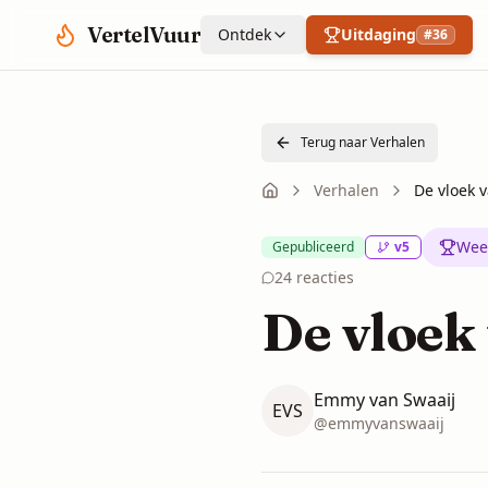
Spring naar hoofdinhoud
VertelVuur
Ontdek
Uitdaging
#
36
Terug naar Verhalen
Verhalen
De vloek v
Wee
Gepubliceerd
v
5
24
reacties
De vloek 
Emmy van Swaaij
EVS
@
emmyvanswaaij