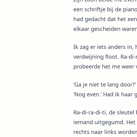
een schriftje bij de pian
had gedacht dat het een 
elkaar gescheiden waren
Ik zag er iets anders in
verdwijning floot. Ra-di
probeerde het me weer v
‘Ga je niet te lang door
‘Nog even.’ Had ik haar 
Ra-di-ra-di-ti, de sleut
iemand uitgegumd. Het w
rechts naar links worde