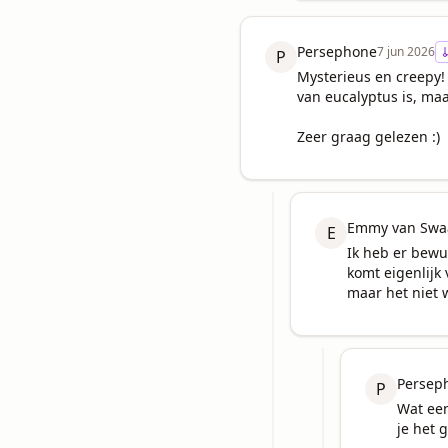
Persephone
7 jun 2026
P
Mysterieus en creepy! 
van eucalyptus is, maa
Zeer graag gelezen :)
Emmy van Swaa
E
Ik heb er bewu
komt eigenlijk 
maar het niet 
Persep
P
Wat een 
je het 