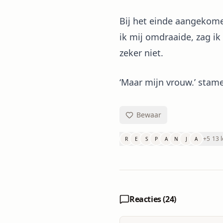
Bij het einde aangekomen
ik mij omdraaide, zag ik
zeker niet.
‘Maar mijn vrouw.’ stamel
Bewaar
+
5
13 
R
E
S
P
A
N
J
A
Reacties (
24
)