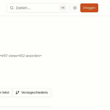
Zoeken...
Inloggen
⌘
K
•
97
views
•
452
woorden
•
r tekst
Versiegeschiedenis