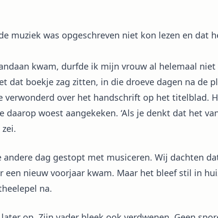
n de muziek was opgeschreven niet kon lezen en dat 
ndaan kwam, durfde ik mijn vrouw al helemaal niet 
 dat boekje zag zitten, in die droeve dagen na de p
e verwonderd over het handschrift op het titelblad. He
me daarop woest aangekeken. ‘Als je denkt dat het van 
 zei.
e andere dag gestopt met musiceren. Wij dachten dat
 een nieuw voorjaar kwam. Maar het bleef stil in hui
theelepel na.
later op. Zijn vader bleek ook verdwenen. Geen spor