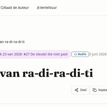
Raad de Auteur
VertelVuur
an ra-di-ra-di-ti
k 23 van 2026
:
#27 De sleutel die niet past
3 juni 2026
Audio
van ra-di-ra-di-ti
Deel
Kopiee