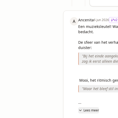
Ancenita
6 jun 2026
v
2
A
Een muzieksleutel! Wat
bedacht. 

De sfeer van het verhaa
duister: 
"
Bij het einde aangek
zag ik eerst alleen d
 Mooi, het ritmisch ger
"
Maar het bleef stil i
...
Lees meer