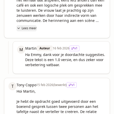
het verhaal laat afspelen, eens iets anders dan een 
café en ook een logische plek om gesprekken mee 
te luisteren. De vrouw laat je prachtig op zijn 
zenuwen werken door haar indirecte vorm van 
communicatie. De herinnering aan een scène ...
Lees meer
Martin
Auteur
16 feb 2026
v
1
M
Ha Emmy, dank voor je doordachte suggesties. 
Deze tekst is een 1.0 versie, en dus zeker voor 
verbetering vatbaar.
Tony Coppo
15 feb 2026
(bewerkt)
v
1
T
Hoi Martin,

Je hebt de opdracht goed uitgevoerd door een 
boeiend gesprek tussen twee personen aan het 
tafeltje naast de verteller te creëren. De relatie 