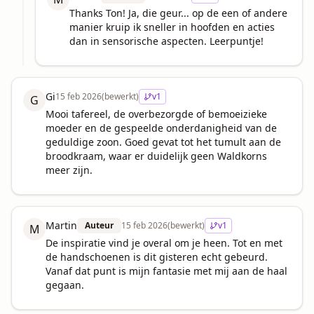
Thanks Ton! Ja, die geur... op de een of andere 
manier kruip ik sneller in hoofden en acties 
dan in sensorische aspecten. Leerpuntje!
Gi
15 feb 2026
(bewerkt)
v
1
G
Mooi tafereel, de overbezorgde of bemoeizieke 
moeder en de gespeelde onderdanigheid van de 
geduldige zoon. Goed gevat tot het tumult aan de 
broodkraam, waar er duidelijk geen Waldkorns 
meer zijn.
Martin
Auteur
15 feb 2026
(bewerkt)
v
1
M
De inspiratie vind je overal om je heen. Tot en met 
de handschoenen is dit gisteren echt gebeurd. 
Vanaf dat punt is mijn fantasie met mij aan de haal 
gegaan.