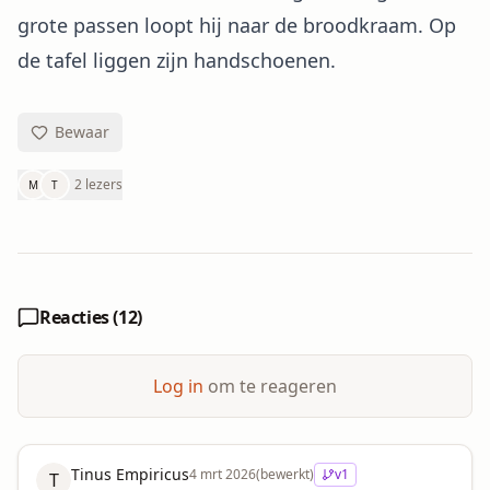
grote passen loopt hij naar de broodkraam. Op
de tafel liggen zijn handschoenen.
Bewaar
2 lezers
M
T
Reacties (
12
)
Log in
om te reageren
Tinus Empiricus
4 mrt 2026
(bewerkt)
v
1
T