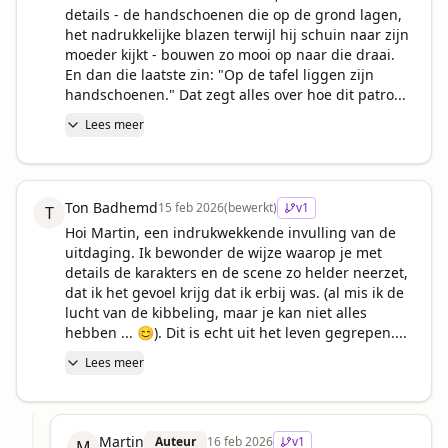
details - de handschoenen die op de grond lagen, 
het nadrukkelijke blazen terwijl hij schuin naar zijn 
moeder kijkt - bouwen zo mooi op naar die draai. 
En dan die laatste zin: "Op de tafel liggen zijn 
handschoenen." Dat zegt alles over hoe dit patro...
Lees meer
Ton Badhemd
15 feb 2026
(bewerkt)
v
1
T
Hoi Martin, een indrukwekkende invulling van de 
uitdaging. Ik bewonder de wijze waarop je met 
details de karakters en de scene zo helder neerzet, 
dat ik het gevoel krijg dat ik erbij was. (al mis ik de 
lucht van de kibbeling, maar je kan niet alles 
hebben ... 😊). Dit is echt uit het leven gegrepen....
Lees meer
Martin
Auteur
16 feb 2026
v
1
M