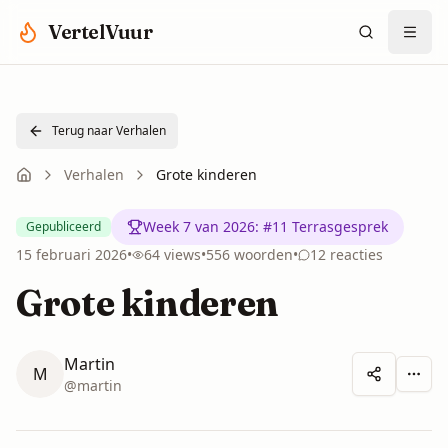
Spring naar hoofdinhoud
VertelVuur
Terug naar Verhalen
Verhalen
Grote kinderen
Week 7 van 2026
:
#11 Terrasgesprek
Gepubliceerd
15 februari 2026
•
64
views
•
556
woorden
•
12
reacties
Grote kinderen
Martin
M
Meer 
@
martin