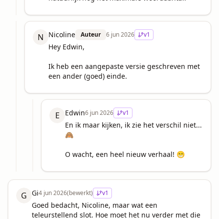
Nicoline
Auteur
6 jun 2026
v
1
N
Hey Edwin,

Ik heb een aangepaste versie geschreven met 
een ander (goed) einde.
Edwin
6 jun 2026
v
1
E
En ik maar kijken, ik zie het verschil niet... 
🙈 

O wacht, een heel nieuw verhaal! 😁
Gi
4 jun 2026
(bewerkt)
v
1
G
Goed bedacht, Nicoline, maar wat een 
teleurstellend slot. Hoe moet het nu verder met die 