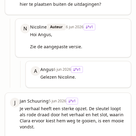
hier te plaatsen buiten de uitdagingen?
Nicoline
Auteur
6 jun 2026
v
1
N
Hoi Angus,

Zie de aangepaste versie.
Angus
6 jun 2026
v
1
A
Gelezen Nicoline.
Jan Schuuring
5 jun 2026
v
1
J
Je verhaal heeft een sterke opzet. De sleutel loopt 
als rode draad door het verhaal en het slot, waarin 
Clara ervoor kiest hem weg te gooien, is een mooie 
vondst.
