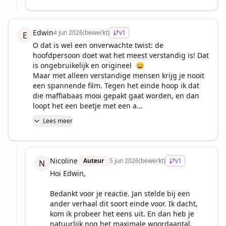
Edwin
4 jun 2026
(bewerkt)
v
1
E
O dat is wel een onverwachte twist: de 
hoofdpersoon doet wat het meest verstandig is! Dat 
is ongebruikelijk en origineel  😄

Maar met alleen verstandige mensen krijg je nooit 
een spannende film. Tegen het einde hoop ik dat 
die maffiabaas mooi gepakt gaat worden, en dan 
loopt het een beetje met een a...
Lees meer
Nicoline
Auteur
5 jun 2026
(bewerkt)
v
1
N
Hoi Edwin,

Bedankt voor je reactie. Jan stelde bij een 
ander verhaal dit soort einde voor. Ik dacht, 
kom ik probeer het eens uit. En dan heb je 
natuurlijk nog het maximale woordaantal.