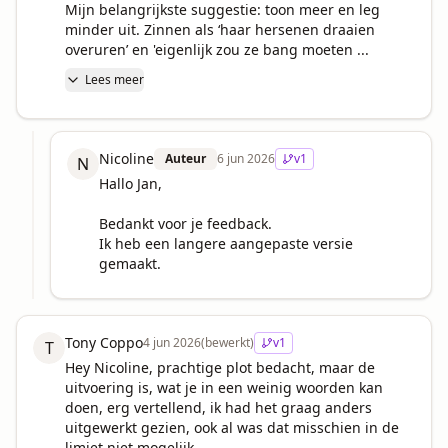
Mijn belangrijkste suggestie: toon meer en leg 
minder uit. Zinnen als ‘haar hersenen draaien 
overuren’ en 'eigenlijk zou ze bang moeten ...
Lees meer
Nicoline
Auteur
6 jun 2026
v
1
N
Hallo Jan,

Bedankt voor je feedback.

Ik heb een langere aangepaste versie 
gemaakt.
Tony Coppo
4 jun 2026
(bewerkt)
v
1
T
Hey Nicoline, prachtige plot bedacht, maar de 
uitvoering is, wat je in een weinig woorden kan 
doen, erg vertellend, ik had het graag anders 
uitgewerkt gezien, ook al was dat misschien in de 
limiet niet mogelijk.
