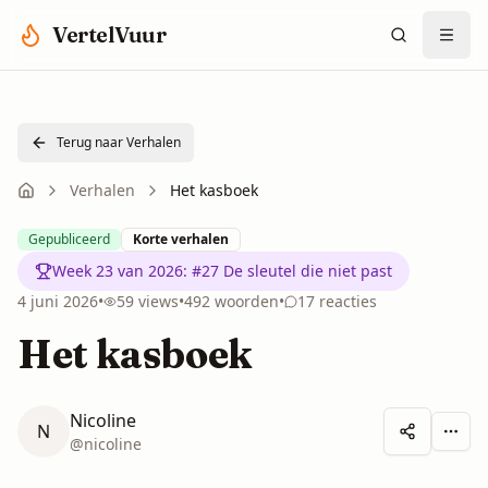
Spring naar hoofdinhoud
VertelVuur
Terug naar Verhalen
Verhalen
Het kasboek
Gepubliceerd
Korte verhalen
Week 23 van 2026
:
#27 De sleutel die niet past
4 juni 2026
•
59
views
•
492
woorden
•
17
reacties
Het kasboek
Nicoline
N
Meer 
@
nicoline