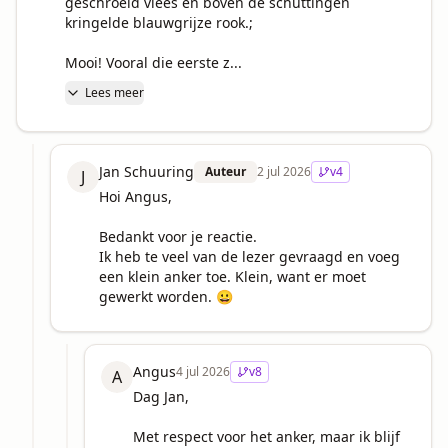
geschroeid vlees en boven de schuttingen 
kringelde blauwgrijze rook.; 

Mooi! Vooral die eerste z...
Lees meer
Jan Schuuring
Auteur
2 jul 2026
v
4
J
Hoi Angus,

Bedankt voor je reactie.

Ik heb te veel van de lezer gevraagd en voeg 
een klein anker toe. Klein, want er moet 
gewerkt worden. 😀
Angus
4 jul 2026
v
8
A
Dag Jan,

Met respect voor het anker, maar ik blijf 