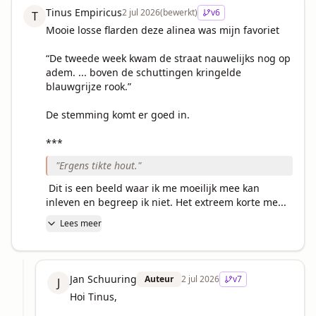
Tinus Empiricus
2 jul 2026
(bewerkt)
v
6
T
Mooie losse flarden deze alinea was mijn favoriet

“De tweede week kwam de straat nauwelijks nog op 
adem. ... boven de schuttingen kringelde 
blauwgrijze rook.”

De stemming komt er goed in.

*** 
"
Ergens tikte hout.
"
 Dit is een beeld waar ik me moeilijk mee kan 
inleven en begreep ik niet. Het extreem korte me...
Lees meer
Jan Schuuring
Auteur
2 jul 2026
v
7
J
Hoi Tinus,
