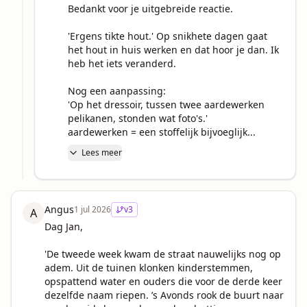
Bedankt voor je uitgebreide reactie.

'Ergens tikte hout.' Op snikhete dagen gaat 
het hout in huis werken en dat hoor je dan. Ik 
heb het iets veranderd.

Nog een aanpassing:

'Op het dressoir, tussen twee aardewerken 
pelikanen, stonden wat foto's.'

aardewerken = een stoffelijk bijvoeglijk...
Lees meer
Angus
1 jul 2026
v
3
A
Dag Jan,

'De tweede week kwam de straat nauwelijks nog op 
adem. Uit de tuinen klonken kinderstemmen, 
opspattend water en ouders die voor de derde keer 
dezelfde naam riepen. ’s Avonds rook de buurt naar 