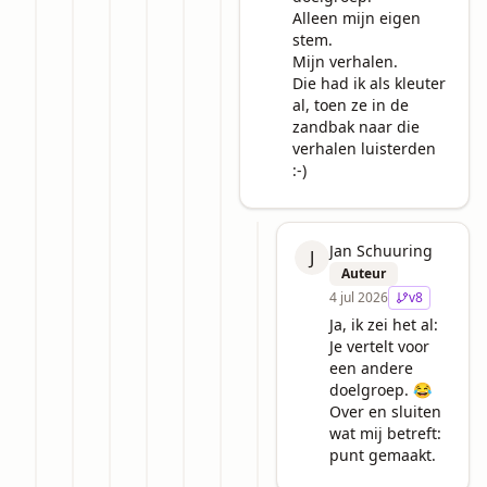
Alleen mijn eigen 
stem.

Mijn verhalen.

Die had ik als kleuter 
al, toen ze in de 
zandbak naar die 
verhalen luisterden 
:-)
Jan Schuuring
J
Auteur
4 jul 2026
v
8
Ja, ik zei het al: 
Je vertelt voor 
een andere 
doelgroep. 😂

Over en sluiten 
wat mij betreft: 
punt gemaakt.