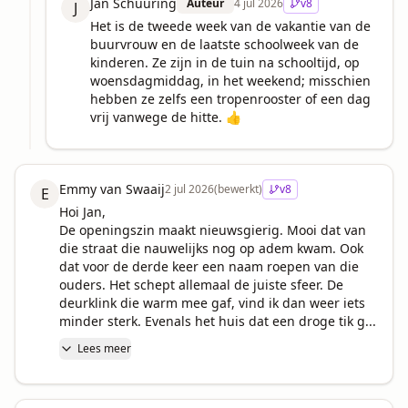
Jan Schuuring
Auteur
4 jul 2026
v
8
J
Het is de tweede week van de vakantie van de 
buurvrouw en de laatste schoolweek van de 
kinderen. Ze zijn in de tuin na schooltijd, op 
woensdagmiddag, in het weekend; misschien 
hebben ze zelfs een tropenrooster of een dag 
vrij vanwege de hitte. 👍
Emmy van Swaaij
2 jul 2026
(bewerkt)
v
8
E
Hoi Jan,

De openingszin maakt nieuwsgierig. Mooi dat van 
die straat die nauwelijks nog op adem kwam. Ook 
dat voor de derde keer een naam roepen van die 
ouders. Het schept allemaal de juiste sfeer. De 
deurklink die warm mee gaf, vind ik dan weer iets 
minder sterk. Evenals het huis dat een droge tik g...
Lees meer