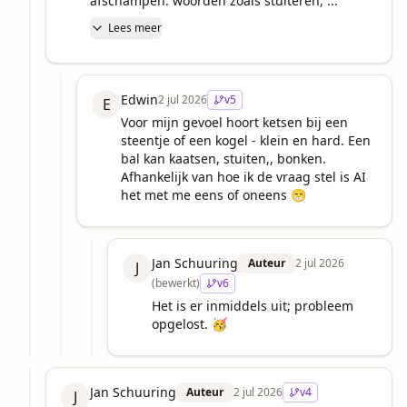
afschampen: woorden zoals stuiteren, ...
Lees meer
Edwin
2 jul 2026
v
5
E
Voor mijn gevoel hoort ketsen bij een 
steentje of een kogel - klein en hard. Een 
bal kan kaatsen, stuiten,, bonken. 
Afhankelijk van hoe ik de vraag stel is AI 
het met me eens of oneens 😁
Jan Schuuring
Auteur
2 jul 2026
J
(bewerkt)
v
6
Het is er inmiddels uit; probleem 
opgelost. 🥳
Jan Schuuring
Auteur
2 jul 2026
v
4
J