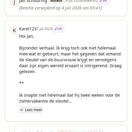
Jan Schuuring
Auteur
4 jul 2026
(bewerkt)
v
8
J
[Reactie verwijderd op
4 juli 2026 om 05:41
]
Karel123
3 jul 2026
v
8
K
Hoi Jan,

Bijzonder verhaal. Ik krijg toch ook niet helemaal 
mee wat er gebeurt, maar het gegeven dat iemand 
de sleutel van de buurvrouw krijgt en vervolgens 
daar zijn eigen wereld ervaart is intrigerend. Graag 
gelezen.

**

Ik snapte niet helemaal dat hij twee weken voor de 
zomervakantie de sleutel...
Lees meer