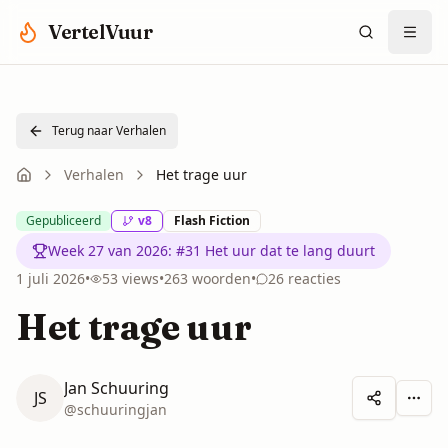
Spring naar hoofdinhoud
VertelVuur
Terug naar Verhalen
Verhalen
Het trage uur
Gepubliceerd
v
8
Flash Fiction
Week 27 van 2026
:
#31 Het uur dat te lang duurt
1 juli 2026
•
53
views
•
263
woorden
•
26
reacties
Het trage uur
Jan Schuuring
JS
Meer 
@
schuuringjan