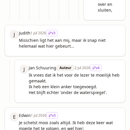
over en 
sluiten,
Judith
1 jul 2026
v
3
J
Misschien ligt het aan mij, maar ik snap niet 
helemaal wat hier gebeurt...
Jan Schuuring
Auteur
2 jul 2026
v
4
J
Ik vrees dat ik het voor de lezer te moeilijk heb 
gemaakt.

Ik heb een klein anker toegevoegd.

Het blijft echter 'onder de waterspiegel'.
Edwin
1 jul 2026
v
3
E
Je schetst mooi zoals altijd. Ik heb deze keer wat 
moeite het te volgen, en wel hier: 
