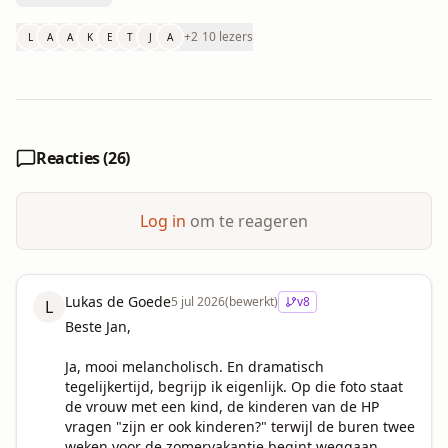
+
2
10 lezers
L
A
A
K
E
T
J
A
Reacties (
26
)
Log in
om te reageren
Lukas de Goede
5 jul 2026
(bewerkt)
v
8
L
Beste Jan,

Ja, mooi melancholisch. En dramatisch 
tegelijkertijd, begrijp ik eigenlijk. Op die foto staat 
de vrouw met een kind, de kinderen van de HP 
vragen "zijn er ook kinderen?" terwijl de buren twee 
weken voor de zomervakantie begint weggaan.
