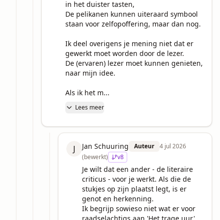
in het duister tasten,

De pelikanen kunnen uiteraard symbool 
staan voor zelfopoffering, maar dan nog.

Ik deel overigens je mening niet dat er 
gewerkt moet worden door de lezer.

De (ervaren) lezer moet kunnen genieten, 
naar mijn idee.

Als ik het m...
Lees meer
Jan Schuuring
Auteur
4 jul 2026
J
(bewerkt)
v
8
Je wilt dat een ander - de literaire 
criticus - voor je werkt. Als die de 
stukjes op zijn plaatst legt, is er 
genot en herkenning.

Ik begrijp sowieso niet wat er voor 
raadselachtigs aan 'Het trage uur' 