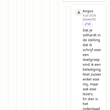
Angus
A
4 jul 2026
(bewerkt)
v
8
Dat je 
volhardt in 
de stelling 
dat ik 
schrijf voor 
een 
doelgroep 
vind ik een 
belediging.

Niet zozeer 
enkel voor 
mij, maar 
ook voor 
lezers.

En dan is 
het 
inderdaad 