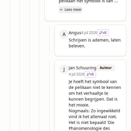
pelikaan het symbool is van ...
Lees meer
Angus
4 jul 2026
v
8
A
Schrijven is ademen, laten 
beleven.
Jan Schuuring
Auteur
J
4 jul 2026
v
8
Je hoeft het symbool van 
de pelikaan niet te kennen 
om het verhaaltje te 
kunnen begrijpen. Dat is 
het mooie. 

Nogmaals: Zo ingewikkeld 
vind ik het allemaal niet. 
Het is niet bepaald 'Die 
Phänomenologie des 