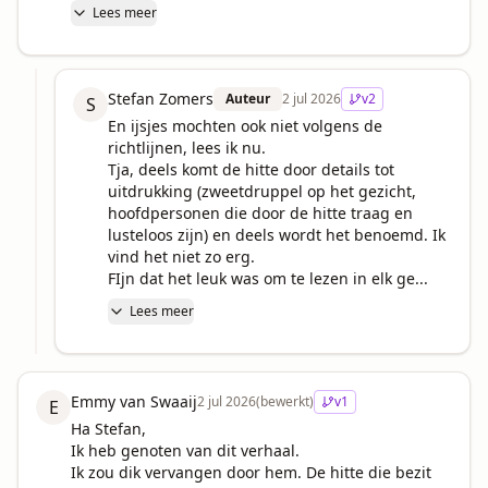
Lees meer
Stefan Zomers
Auteur
2 jul 2026
v
2
S
En ijsjes mochten ook niet volgens de 
richtlijnen, lees ik nu.

Tja, deels komt de hitte door details tot 
uitdrukking (zweetdruppel op het gezicht, 
hoofdpersonen die door de hitte traag en 
lusteloos zijn) en deels wordt het benoemd. Ik 
vind het niet zo erg.

FIjn dat het leuk was om te lezen in elk ge...
Lees meer
Emmy van Swaaij
2 jul 2026
(bewerkt)
v
1
E
Ha Stefan,

Ik heb genoten van dit verhaal. 

Ik zou dik vervangen door hem. De hitte die bezit 