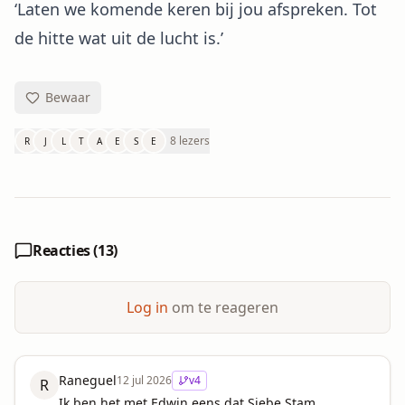
‘Laten we komende keren bij jou afspreken. Tot
de hitte wat uit de lucht is.’
Bewaar
8 lezers
R
J
L
T
A
E
S
E
Reacties (
13
)
Log in
om te reageren
Raneguel
12 jul 2026
v
4
R
Ik ben het met Edwin eens dat Siebe Stam 