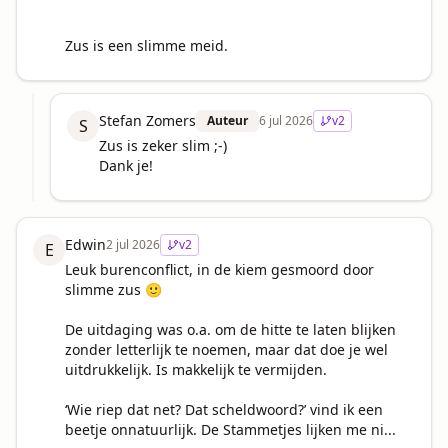
Zus is een slimme meid.
Stefan Zomers
Auteur
6 jul 2026
v
2
S
Zus is zeker slim ;-)

Dank je!
Edwin
2 jul 2026
v
2
E
Leuk burenconflict, in de kiem gesmoord door 
slimme zus 🙂

De uitdaging was o.a. om de hitte te laten blijken 
zonder letterlijk te noemen, maar dat doe je wel 
uitdrukkelijk. Is makkelijk te vermijden. 

‘Wie riep dat net? Dat scheldwoord?’ vind ik een 
beetje onnatuurlijk. De Stammetjes lijken me ni...