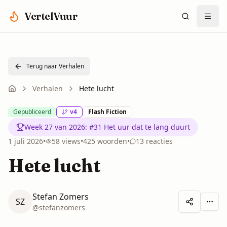
Spring naar hoofdinhoud
VertelVuur
Terug naar Verhalen
Verhalen
Hete lucht
Gepubliceerd
v
4
Flash Fiction
Week 27 van 2026
:
#31 Het uur dat te lang duurt
1 juli 2026
•
58
views
•
425
woorden
•
13
reacties
Hete lucht
Stefan Zomers
SZ
Meer 
@
stefanzomers