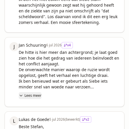
waarschijnlijk gewoon zegt wat hij gehoord heeft 
en de ziekte van zijn pa niet omschrijft als "dat 
scheldwoord". Los daarvan vond ik dit een erg leuk 
zomers verhaal. Een mooie sfeertekening.
Jan Schuuring
6 jul 2026
v
4
J
De hitte is hier meer dan achtergrond; je laat goed 
zien hoe die het gedrag van iedereen beïnvloedt en 
het conflict aanjaagt. 

De onverwachte manier waarop de ruzie wordt 
opgelost, geeft het verhaal een luchtige draai. 

Ik ben benieuwd wat er gebeurt als Siebe iets 
minder snel van woede naar verzoen...
Lees meer
Lukas de Goede
5 jul 2026
(bewerkt)
v
2
L
Beste Stefan,
