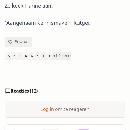
Ze keek Hanne aan.
"Aangenaam kennismaken, Rutger."
Bewaar
+
1
9 lezers
A
A
P
N
A
E
T
J
Reacties (
12
)
Log in
om te reageren