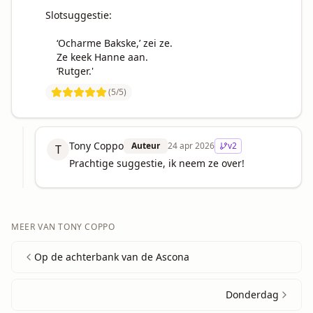
Slotsuggestie:

    ‘Ocharme Bakske,’ zei ze.

    Ze keek Hanne aan.

    ‘Rutger.'
(
5
/5)
Tony Coppo
Auteur
24 apr 2026
v
2
T
Prachtige suggestie, ik neem ze over!
MEER VAN
TONY COPPO
Op de achterbank van de Ascona
Donderdag