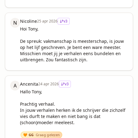
Nicoline
25 apr 2026
v
3
N
Hoi Tony,

De spreuk: vakmanschap is meesterschap, is jouw 
op het lijf geschreven. Je bent een ware meester. 
Misschien moet jij je verhalen eens bundelen en 
uitbrengen. Zou fantastisch zijn.
Ancenita
24 apr 2026
v
3
A
Hallo Tony,

Prachtig verhaal. 

In jouw verhalen herken ik de schrijver die zichzelf 
vies durft te maken en niet bang is dat 
(schoon)moeder meeleest. 

🧡 GG
· Graag gelezen