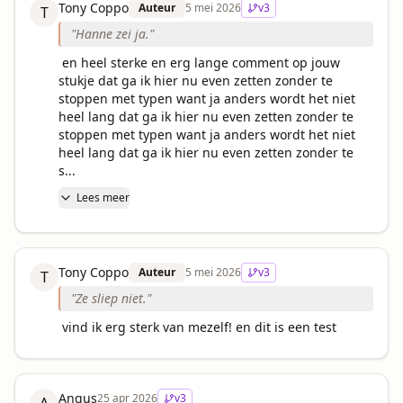
Tony Coppo
Auteur
5 mei 2026
v
3
T
"
Hanne zei ja.
"
 en heel sterke en erg lange comment op jouw 
stukje dat ga ik hier nu even zetten zonder te 
stoppen met typen want ja anders wordt het niet 
heel lang dat ga ik hier nu even zetten zonder te 
stoppen met typen want ja anders wordt het niet 
heel lang dat ga ik hier nu even zetten zonder te 
s...
Lees meer
Tony Coppo
Auteur
5 mei 2026
v
3
T
"
Ze sliep niet.
"
 vind ik erg sterk van mezelf! en dit is een test
Angus
25 apr 2026
v
3