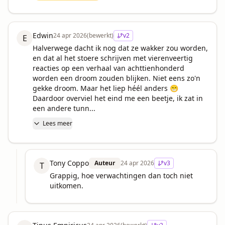
Edwin
24 apr 2026
(bewerkt)
v
2
E
Halverwege dacht ik nog dat ze wakker zou worden, 
en dat al het stoere schrijven met vierenveertig 
reacties op een verhaal van achttienhonderd 
worden een droom zouden blijken. Niet eens zo'n 
gekke droom. Maar het liep héél anders 😁

Daardoor overviel het eind me een beetje, ik zat in 
een andere tunn...
Lees meer
Tony Coppo
Auteur
24 apr 2026
v
3
T
Grappig, hoe verwachtingen dan toch niet 
uitkomen.