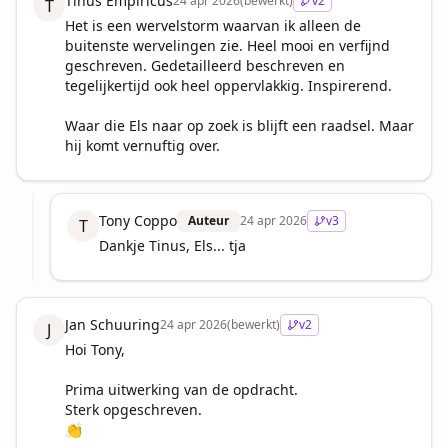
Tinus Empiricus
24 apr 2026
(bewerkt)
v
2
T
Het is een wervelstorm waarvan ik alleen de 
buitenste wervelingen zie. Heel mooi en verfijnd 
geschreven. Gedetailleerd beschreven en 
tegelijkertijd ook heel oppervlakkig. Inspirerend.

Waar die Els naar op zoek is blijft een raadsel. Maar 
hij komt vernuftig over.
Tony Coppo
Auteur
24 apr 2026
v
3
T
Dankje Tinus, Els... tja
Jan Schuuring
24 apr 2026
(bewerkt)
v
2
J
Hoi Tony,

Prima uitwerking van de opdracht. 

Sterk opgeschreven.

👏
