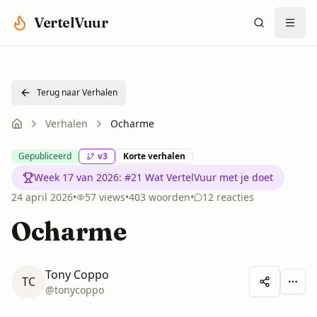
Spring naar hoofdinhoud
VertelVuur
Terug naar Verhalen
Verhalen
Ocharme
Gepubliceerd
v
3
Korte verhalen
Week 17 van 2026
:
#21 Wat VertelVuur met je doet
24 april 2026
•
57
views
•
403
woorden
•
12
reacties
Ocharme
Tony Coppo
TC
Meer 
@
tonycoppo