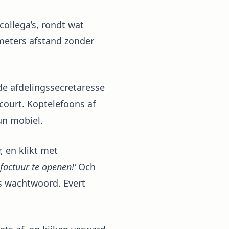
ollega’s, rondt wat
meters afstand zonder
de afdelingssecretaresse
court. Koptelefoons af
un mobiel.
, en klikt met
factuur te openen!’
Och
ws wachtwoord. Evert