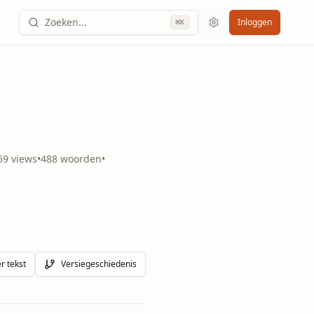
Zoeken...
Inloggen
⌘
K
59
views
•
488
woorden
•
r tekst
Versiegeschiedenis