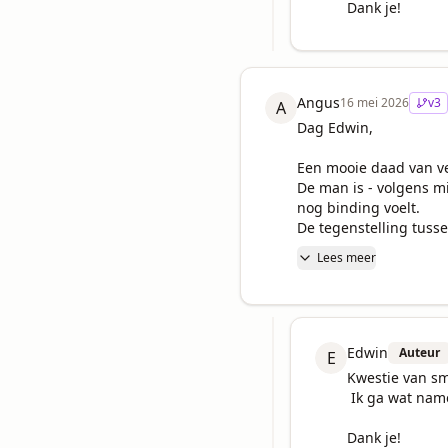
Dank je!
Angus
16 mei 2026
v
3
A
Dag Edwin,

Een mooie daad van ve
De man is - volgens mi
nog binding voelt.

De tegenstelling tusse
Lees meer
Edwin
Auteur
E
Kwestie van sm
 Ik ga wat namen snoeien.

Dank je!