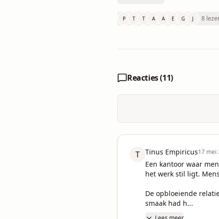
8 leze
P
T
T
A
A
E
G
J
Reacties (
11
)
Tinus Empiricus
17 mei
T
Een kantoor waar mens
het werk stil ligt. Me
De opbloeiende relatie
smaak had h...
Lees meer