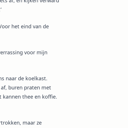
ets af, en kijken verward
’
 Voor het eind van de
verrassing voor mijn
s naar de koelkast.
n af, buren praten met
gt kannen thee en koffie.
ertrokken, maar ze