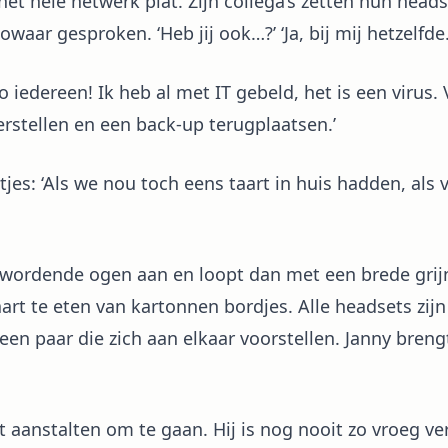
het hele netwerk plat. Zijn collega’s zetten hun heads
waar gesproken. ‘Heb jij ook…?’ ‘Ja, bij mij hetzelfde.
o iedereen! Ik heb al met IT gebeld, het is een virus.
erstellen en een back-up terugplaatsen.’
tjes: ‘Als we nou toch eens taart in huis hadden, als 
 wordende ogen aan en loopt dan met een brede grijn
taart te eten van kartonnen bordjes. Alle headsets zij
fs een paar die zich aan elkaar voorstellen. Janny bren
kt aanstalten om te gaan. Hij is nog nooit zo vroeg v