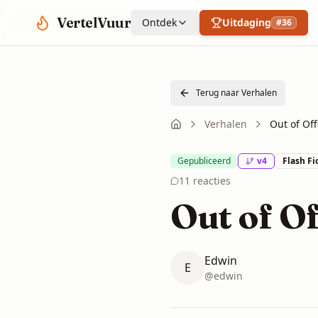
Spring naar hoofdinhoud
VertelVuur
Ontdek
Uitdaging
#
36
Terug naar Verhalen
Verhalen
Out of Off
Gepubliceerd
v
4
Flash Fi
11
reacties
Out of Of
Edwin
E
@
edwin