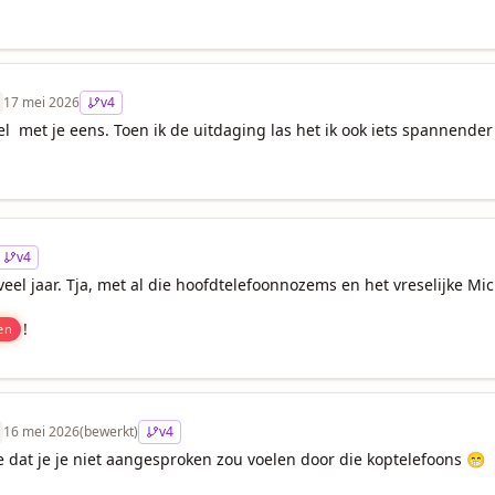
17 mei 2026
v
4
el  met je eens. Toen ik de uitdaging las het ik ook iets spannend
v
4
el jaar. Tja, met al die hoofdtelefoonnozems en het vreselijke Micr
!
en
16 mei 2026
(bewerkt)
v
4
e dat je je niet aangesproken zou voelen door die koptelefoons 😁
