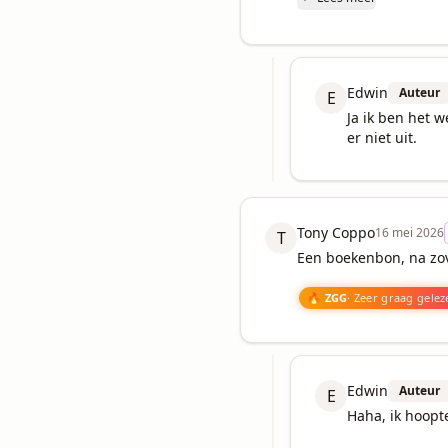
Edwin
Auteur
E
Ja ik ben het w
er niet uit.
Tony Coppo
16 mei 2026
T
Een boekenbon, na zove
🔥 ZGG
· Zeer graag gelez
Edwin
Auteur
E
Haha, ik hoopt