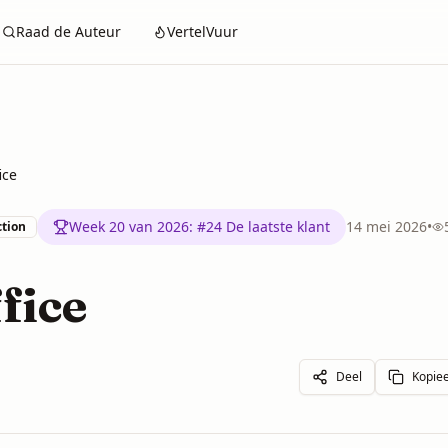
Raad de Auteur
VertelVuur
ice
Week 20 van 2026
:
#24 De laatste klant
14 mei 2026
•
ction
fice
Deel
Kopiee