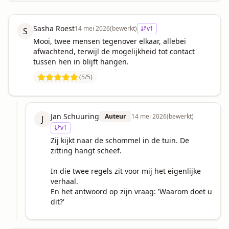
Sasha Roest
14 mei 2026
(bewerkt)
v
1
S
Mooi, twee mensen tegenover elkaar, allebei 
afwachtend, terwijl de mogelijkheid tot contact 
tussen hen in blijft hangen.
(
5
/5)
Jan Schuuring
Auteur
14 mei 2026
(bewerkt)
J
v
1
Zij kijkt naar de schommel in de tuin. De 
zitting hangt scheef.

In die twee regels zit voor mij het eigenlijke 
verhaal. 

En het antwoord op zijn vraag: 'Waarom doet u 
dit?'