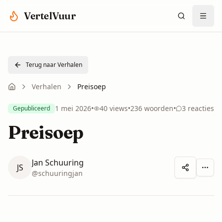
Spring naar hoofdinhoud
VertelVuur
Terug naar Verhalen
Verhalen
Preisoep
1 mei 2026
•
40
views
•
236
woorden
•
3
reacties
Gepubliceerd
Preisoep
Jan Schuuring
JS
Meer 
@
schuuringjan