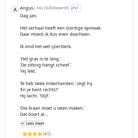
Angus
2 mei 2026
(bewerkt)
v
1
A
Dag Jan,

Het verhaal heeft een slordige opmaak. 

Daar moest ik dus even doorheen.

Ik vind het wel ijzersterk.

'Het gras is te lang.'

'De zitting hangt scheef.'

‘Hij lekt.’

‘Ik heb twee linkerhanden,’ zegt hij.

‘En je bent rechts?’

Hij lacht. ‘Stijf.’

‘Die kraan moet u laten maken.’

Dat boort al...
Lees meer
(
4
/5)