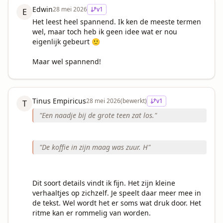
Edwin
28 mei 2026
v
1
E
Het leest heel spannend. Ik ken de meeste termen 
wel, maar toch heb ik geen idee wat er nou 
eigenlijk gebeurt 🙂

Maar wel spannend!
Tinus Empiricus
28 mei 2026
(bewerkt)
v
1
T
"
Een naadje bij de grote teen zat los.
"
"
De koffie in zijn maag was zuur. H
"
Dit soort details vindt ik fijn. Het zijn kleine 
verhaaltjes op zichzelf. Je speelt daar meer mee in 
de tekst. Wel wordt het er soms wat druk door. Het 
ritme kan er rommelig van worden.
