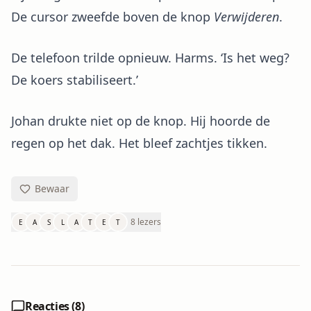
De cursor zweefde boven de knop
Verwijderen
.
De telefoon trilde opnieuw. Harms. ‘Is het weg?
De koers stabiliseert.’
Johan drukte niet op de knop. Hij hoorde de
regen op het dak. Het bleef zachtjes tikken.
Bewaar
8 lezers
E
A
S
L
A
T
E
T
Reacties (
8
)