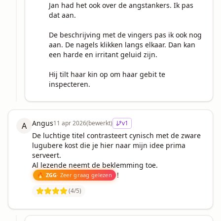
Jan had het ook over de angstankers. Ik pas 
dat aan.

De beschrijving met de vingers pas ik ook nog 
aan. De nagels klikken langs elkaar. Dan kan 
een harde en irritant geluid zijn.

Hij tilt haar kin op om haar gebit te 
inspecteren.
Angus
11 apr 2026
(bewerkt)
v
1
A
De luchtige titel contrasteert cynisch met de zware 
lugubere kost die je hier naar mijn idee prima 
serveert.

!
🔥 ZGG
· Zeer graag gelezen
(
4
/5)