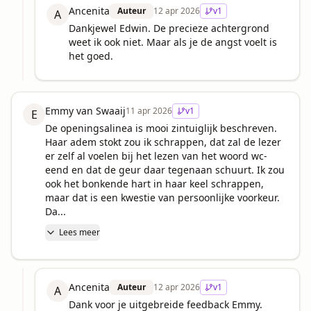
Ancenita
Auteur
12 apr 2026
v
1
A
Dankjewel Edwin. De precieze achtergrond 
weet ik ook niet. Maar als je de angst voelt is 
het goed.
Emmy van Swaaij
11 apr 2026
v
1
E
De openingsalinea is mooi zintuiglijk beschreven. 
Haar adem stokt zou ik schrappen, dat zal de lezer 
er zelf al voelen bij het lezen van het woord wc-
eend en dat de geur daar tegenaan schuurt. Ik zou 
ook het bonkende hart in haar keel schrappen, 
maar dat is een kwestie van persoonlijke voorkeur. 

Da...
Lees meer
Ancenita
Auteur
12 apr 2026
v
1
A
Dank voor je uitgebreide feedback Emmy.
