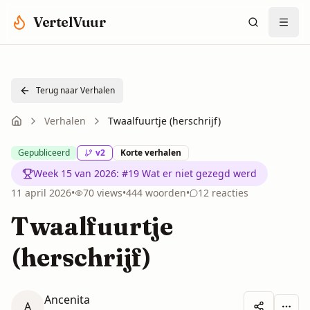
Spring naar hoofdinhoud
VertelVuur
Terug naar Verhalen
Verhalen
Twaalfuurtje (herschrijf)
Gepubliceerd
v
2
Korte verhalen
Week 15 van 2026
:
#19 Wat er niet gezegd werd
11 april 2026
•
70
views
•
444
woorden
•
12
reacties
Twaalfuurtje
(herschrijf)
Ancenita
A