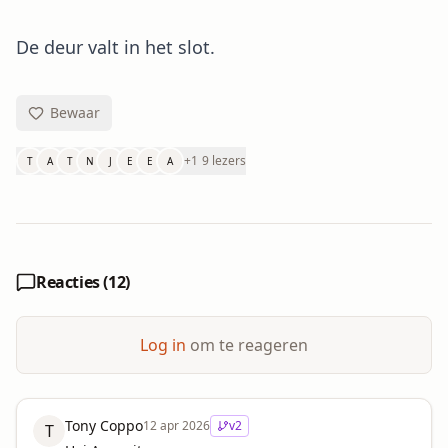
De deur valt in het slot.
Bewaar
+
1
9 lezers
T
A
T
N
J
E
E
A
Reacties (
12
)
Log in
om te reageren
Tony Coppo
12 apr 2026
v
2
T