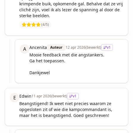
krimpende buik, opkomende gal. Behalve dat ze vrij 
cliché zijn, voel ik als lezer de spanning al door de 
sterke beelden.
(
4
/5)
Ancenita
Auteur
12 apr 2026
(bewerkt)
v
1
A
Mooie feedback met die angstankers.

Ga het toepassen.

Dankjewel
Edwin
11 apr 2026
(bewerkt)
v
1
E
Beangstigend! Ik weet niet precies waarom ze 
opgesloten zit of wie die kampcommandant is, 
maar het is beangstigend. Goed geschreven!