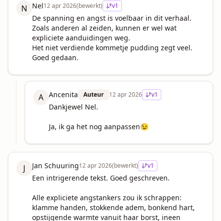
Nel
12 apr 2026
(bewerkt)
v
1
N
De spanning en angst is voelbaar in dit verhaal. 
Zoals anderen al zeiden, kunnen er wel wat 
expliciete aanduidingen weg.

Het niet verdiende kommetje pudding zegt veel. 
Goed gedaan.
Ancenita
Auteur
12 apr 2026
v
1
A
Dankjewel Nel.

Ja, ik ga het nog aanpassen😉
Jan Schuuring
12 apr 2026
(bewerkt)
v
1
J
Een intrigerende tekst. Goed geschreven.

Alle expliciete angstankers zou ik schrappen: 
klamme handen, stokkende adem, bonkend hart, 
opstijgende warmte vanuit haar borst, ineen 