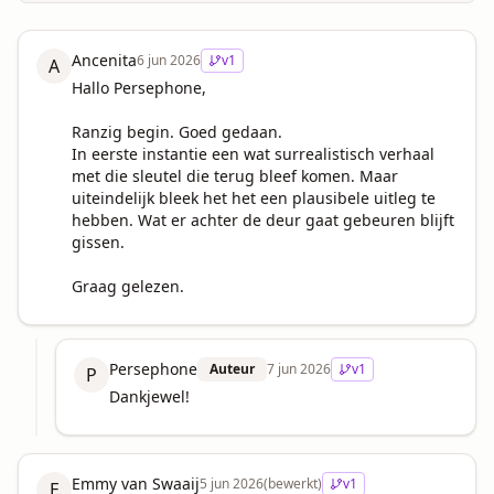
Ancenita
6 jun 2026
v
1
A
Hallo Persephone,

Ranzig begin. Goed gedaan. 

In eerste instantie een wat surrealistisch verhaal 
met die sleutel die terug bleef komen. Maar 
uiteindelijk bleek het het een plausibele uitleg te 
hebben. Wat er achter de deur gaat gebeuren blijft 
gissen.

Graag gelezen.
Persephone
Auteur
7 jun 2026
v
1
P
Dankjewel!
Emmy van Swaaij
5 jun 2026
(bewerkt)
v
1
E