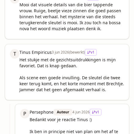
Mooi dat visuele details van die bier tappende 
vrouw. Ruige, beetje vieze zinnen die goed passen 
binnen het verhaal. het mysterie van die steeds 
terugkerende sleutel is mooi. Ik zou toch na bossa 
nova het woord muziek plaatsen denk ik.
Tinus Empiricus
3 jun 2026
(bewerkt)
v
1
T
Het stukje met de gezichtsuitdrukkingen is mijn 
favoriet. Dat is knap gedaan.

Als scene een goede invulling. De sleutel die twee 
keer terug komt, en het korte moment met Brechtje. 
Jammer dat het geen afgemaakt verhaal is.
Persephone
Auteur
4 jun 2026
v
1
P
Bedankt voor je reactie Tinus :)

Ik ben in principe niet van plan om het af te 