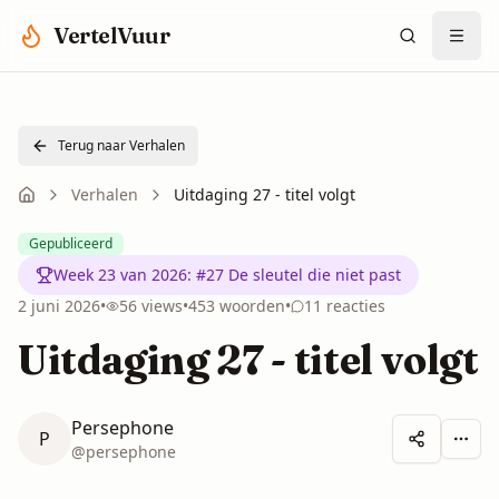
Spring naar hoofdinhoud
VertelVuur
Terug naar Verhalen
Verhalen
Uitdaging 27 - titel volgt
Gepubliceerd
Week 23 van 2026
:
#27 De sleutel die niet past
2 juni 2026
•
56
views
•
453
woorden
•
11
reacties
Uitdaging 27 - titel volgt
Persephone
P
Meer 
@
persephone