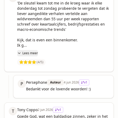
'De sleutel kwam tot me in de kroeg waar ik elke 
donderdag tot zondag probeerde te vergeten dat ik 
liever aangedikte verhalen vertelde aan 
wildvreemden dan 55 uur per week rapporten 
schreef over kwartaalcijfers, bedrijfsprestaties en 
macro-economische trends'

Kijk, dat is even een binnenkomer.

Ik g...
Lees meer
(
4
/5)
Persephone
Auteur
4 jun 2026
v
1
P
Bedankt voor de lovende woorden! :)
Tony Coppo
2 jun 2026
v
1
T
Goede God, wat een baldadige zinnen, zeker in het 