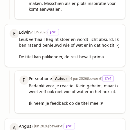
maken. Misschien als er plots inspiratie voor 
komt aanwaaien.
Edwin
2 jun 2026
v
1
E
Leuk verhaal! Begint stoer en wordt licht absurd. Ik 
ben razend benieuwd wie of wat er in dat hok zit :-)

De titel kan pakkender, de rest bevalt prima.
Persephone
Auteur
4 jun 2026
(bewerkt)
v
1
P
Bedankt voor je reactie! Klein geheim, maar ik 
weet zelf ook niet wie of wat er in het hok zit.

Ik neem je feedback op de titel mee :P
Angus
2 jun 2026
(bewerkt)
v
1
A