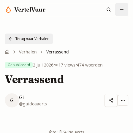
Spring naar hoofdinhoud
VertelVuur
Terug naar Verhalen
Verhalen
Verrassend
2 juli 2026
•
17
views
•
474
woorden
Gepubliceerd
Verrassend
Gi
G
Meer 
@
guidoaaerts
foto: ©Guido Aerts