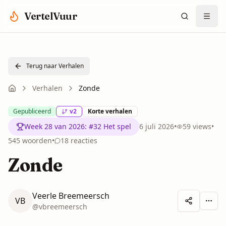
Spring naar hoofdinhoud
VertelVuur
Terug naar Verhalen
Verhalen
Zonde
Gepubliceerd
v
2
Korte verhalen
Week 28 van 2026
:
#32 Het spel
6 juli 2026
•
59
views
•
545
woorden
•
18
reacties
Zonde
Veerle Breemeersch
VB
Meer 
@
vbreemeersch