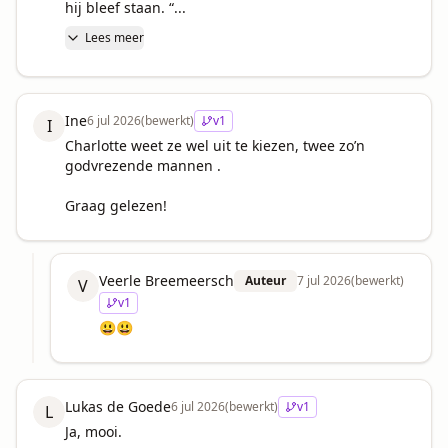
hij bleef staan. “...
Lees meer
Ine
6 jul 2026
(bewerkt)
v
1
I
Charlotte weet ze wel uit te kiezen, twee zo’n 
godvrezende mannen .

Graag gelezen!
Veerle Breemeersch
Auteur
7 jul 2026
(bewerkt)
V
v
1
😃😃
Lukas de Goede
6 jul 2026
(bewerkt)
v
1
L
Ja, mooi.
