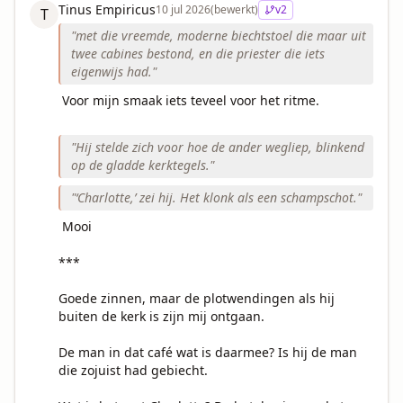
Tinus Empiricus
10 jul 2026
(bewerkt)
v
2
T
"
met die vreemde, moderne biechtstoel die maar uit
twee cabines bestond, en die priester die iets
eigenwijs had.
"
 Voor mijn smaak iets teveel voor het ritme. 

"
Hij stelde zich voor hoe de ander wegliep, blinkend
op de gladde kerktegels.
"
"
‘Charlotte,’ zei hij. Het klonk als een schampschot.
"
 Mooi 

***

Goede zinnen, maar de plotwendingen als hij 
buiten de kerk is zijn mij ontgaan. 

De man in dat café wat is daarmee? Is hij de man 
die zojuist had gebiecht.
