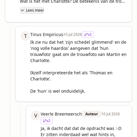
Wat is het met Charlotte? De betekenis van de tro...
Lees meer
Tinus Empiricus
10 jul 2026
v
2
T
Ik zie nu dat het 'zijn schedel glimmend' en de 
'nog volle haardos' aangeven dat 'hun 
trouwfoto' gaat om de trouwfoto van Martin en 
Charlotte. 

Ikzelf interpreteerde het als 'Thomas en 
Charlotte'. 

De 'hun' is wel onduidelijk.
Veerle Breemeersch
Auteur
10 jul 2026
V
v
2
Ja, ik dacht dat dat de opdracht was :-D 

Er zitten inderdaad wel wat hints in, 