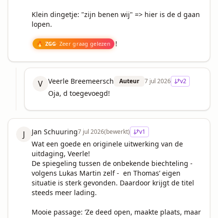
Klein dingetje: "zijn benen wij" => hier is de d gaan 
lopen.

!
🔥 ZGG
· Zeer graag gelezen
Veerle Breemeersch
Auteur
7 jul 2026
v
2
V
Oja, d toegevoegd!
Jan Schuuring
7 jul 2026
(bewerkt)
v
1
J
Wat een goede en originele uitwerking van de 
uitdaging, Veerle!

De spiegeling tussen de onbekende biechteling - 
volgens Lukas Martin zelf -  en Thomas’ eigen 
situatie is sterk gevonden. Daardoor krijgt de titel 
steeds meer lading.

Mooie passage: ‘Ze deed open, maakte plaats, maar 