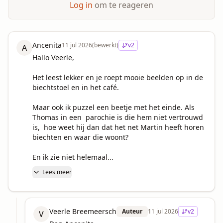
Log in
om te reageren
Ancenita
11 jul 2026
(bewerkt)
v
2
A
Hallo Veerle,

Het leest lekker en je roept mooie beelden op in de 
biechtstoel en in het café.

Maar ook ik puzzel een beetje met het einde. Als 
Thomas in een  parochie is die hem niet vertrouwd 
is,  hoe weet hij dan dat het net Martin heeft horen 
biechten en waar die woont?

En ik zie niet helemaal...
Lees meer
Veerle Breemeersch
Auteur
11 jul 2026
v
2
V