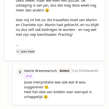
Leest lekker, maar wel even een puzzel. De 
uitdaging is van Jan, dus dat mag deze week nog 
meer dan anders 😄

Voor mij zit het zo: die trouwfoto moet van Martin 
en Charlotte zijn. Martin had gebiecht, en nu blijkt 
nu dus zelf ook bedrogen te worden - en nog wel 
met zijn nep biechtvader. Prachtig!

...
Lees meer
Veerle Breemeersch
Auteur
9 jul 2026
(bewerkt)
V
v
2
Jouw interpretatie was ook wat ik wou 
suggereren 🙂.

Heel het idee van bidden voor overspel is 
schappelijk 😉.