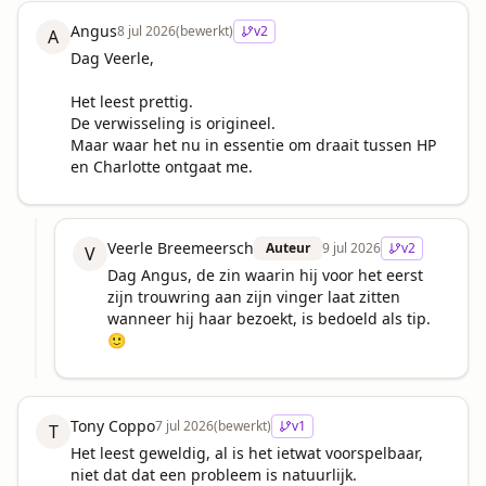
Angus
8 jul 2026
(bewerkt)
v
2
A
Dag Veerle,

Het leest prettig.

De verwisseling is origineel.

Maar waar het nu in essentie om draait tussen HP 
en Charlotte ontgaat me.
Veerle Breemeersch
Auteur
9 jul 2026
v
2
V
Dag Angus, de zin waarin hij voor het eerst 
zijn trouwring aan zijn vinger laat zitten 
wanneer hij haar bezoekt, is bedoeld als tip. 
🙂
Tony Coppo
7 jul 2026
(bewerkt)
v
1
T
Het leest geweldig, al is het ietwat voorspelbaar, 
niet dat dat een probleem is natuurlijk.
