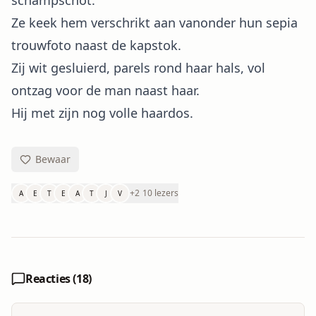
schampschot.
Ze keek hem verschrikt aan vanonder hun sepia
trouwfoto naast de kapstok.
Zij wit gesluierd, parels rond haar hals, vol
ontzag voor de man naast haar.
Hij met zijn nog volle haardos.
Bewaar
+
2
10 lezers
A
E
T
E
A
T
J
V
Reacties (
18
)