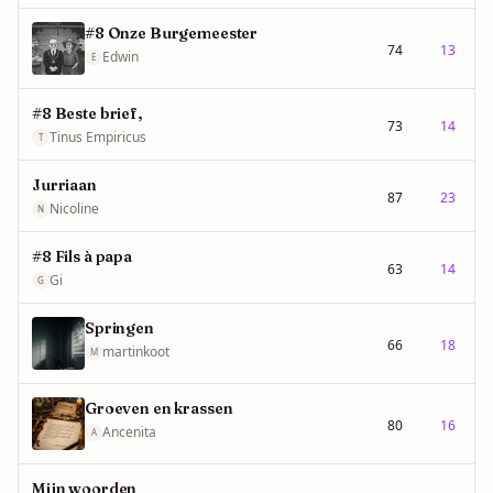
#8 Onze Burgemeester
74
13
Edwin
E
#8 Beste brief,
73
14
Tinus Empiricus
T
Jurriaan
87
23
Nicoline
N
#8 Fils à papa
63
14
Gi
G
Springen
66
18
martinkoot
M
Groeven en krassen
80
16
Ancenita
A
Mijn woorden