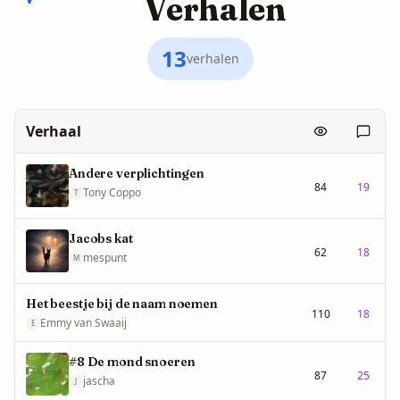
Verhalen
13
verhalen
Verhaal
Bekeken
React
Andere verplichtingen
84
19
Tony Coppo
T
Jacobs kat
62
18
mespunt
M
Het beestje bij de naam noemen
110
18
Emmy van Swaaij
E
#8 De mond snoeren
87
25
jascha
J