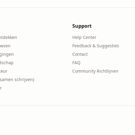
Support
ntdekken
Help Center
owsen
Feedback & Suggesties
agingen
Contact
ndschap
FAQ
teur
Community Richtlijnen
(samen schrijven)
r