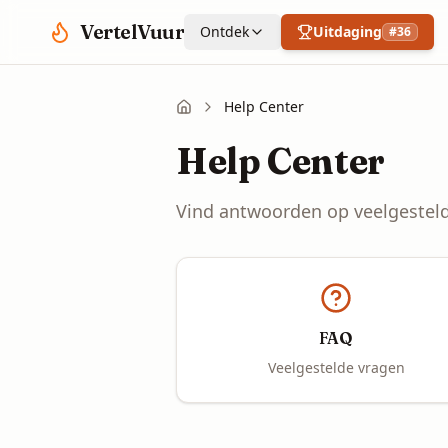
Spring naar hoofdinhoud
VertelVuur
Ontdek
Uitdaging
#
36
Help Center
Help Center
Vind antwoorden op veelgesteld
FAQ
Veelgestelde vragen