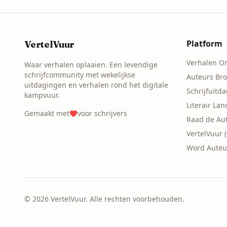
Platform
VertelVuur
Verhalen O
Waar verhalen oplaaien. Een levendige
schrijfcommunity met wekelijkse
Auteurs Br
uitdagingen en verhalen rond het digitale
Schrijfuitd
kampvuur.
Literair La
Gemaakt met
voor schrijvers
Raad de Au
VertelVuur 
Word Auteu
©
2026
VertelVuur. Alle rechten voorbehouden.