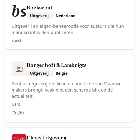
Boekscout
Uitgeverij
Nederland
Uitgeverij en eigen-beheeroptie voor auteurs die hun
manuscript willen publiceren.
Soest
Borgerhoff & Lambrigts
Uitgeverij
België
Gentse uitgeverij die fictie en non-fictie van Vlaamse
makers brengt, vaak met een scherpe blik op de
actualiteit.
Gent
1
1
reactie
volger
Clavis Uitgeverij