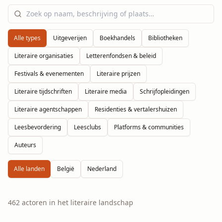
Alle types
Uitgeverijen
Boekhandels
Bibliotheken
Literaire organisaties
Letterenfondsen & beleid
Festivals & evenementen
Literaire prijzen
Literaire tijdschriften
Literaire media
Schrijfopleidingen
Literaire agentschappen
Residenties & vertalershuizen
Leesbevordering
Leesclubs
Platforms & communities
Auteurs
Alle landen
België
Nederland
462
actoren
in het literaire landschap