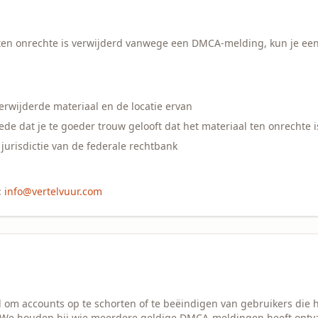
t ten onrechte is verwijderd vanwege een DMCA-melding, kun je ee
verwijderde materiaal en de locatie ervan
ede dat je te goeder trouw gelooft dat het materiaal ten onrechte i
urisdictie van de federale rechtbank
:
info@vertelvuur.com
d om accounts op te schorten of te beëindigen van gebruikers die h
 We houden bij wie meerdere geldige DMCA-meldingen heeft ontv