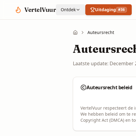
Spring naar hoofdinhoud
VertelVuur
Ontdek
Uitdaging
#
36
Auteursrecht
Auteursre
Laatste update: December 
Auteursrecht beleid
VertelVuur respecteert de 
We hebben beleid om te re
Copyright Act (DMCA) en to