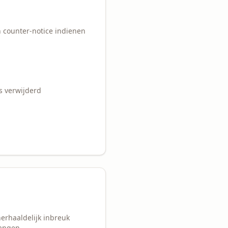
n counter-notice indienen
s verwijderd
erhaaldelijk inbreuk
angen.