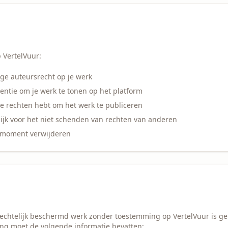
p VertelVuur:
ige auteursrecht op je werk
centie om je werk te tonen op het platform
de rechten hebt om het werk te publiceren
ijk voor het niet schenden van rechten van anderen
k moment verwijderen
srechtelijk beschermd werk zonder toestemming op VertelVuur is g
ing moet de volgende informatie bevatten: