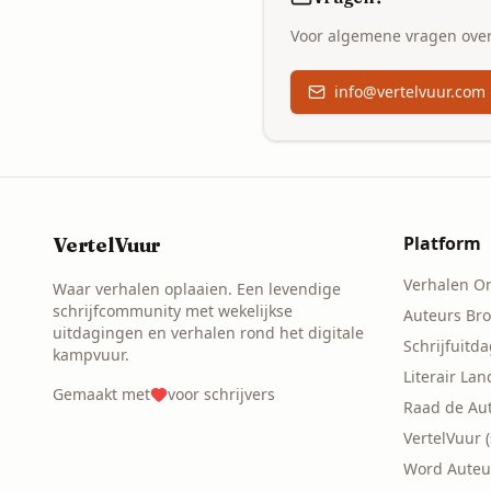
Voor algemene vragen over
info@vertelvuur.com
Platform
VertelVuur
Verhalen O
Waar verhalen oplaaien. Een levendige
schrijfcommunity met wekelijkse
Auteurs Br
uitdagingen en verhalen rond het digitale
Schrijfuitd
kampvuur.
Literair La
Gemaakt met
voor schrijvers
Raad de Au
VertelVuur 
Word Auteu