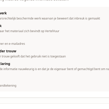
 werk
eursrechtelijk beschermde werk waarvan je beweert dat inbreuk is gemaakt
uk
aar het materiaal zich bevindt op VertelVuur
mer en e-mailadres
eder trouw
r trouw gelooft dat het gebruik niet is toegestaan
laring
 de informatie nauwkeurig is en dat je de eigenaar bent of gemachtigd bent om 
handtekening