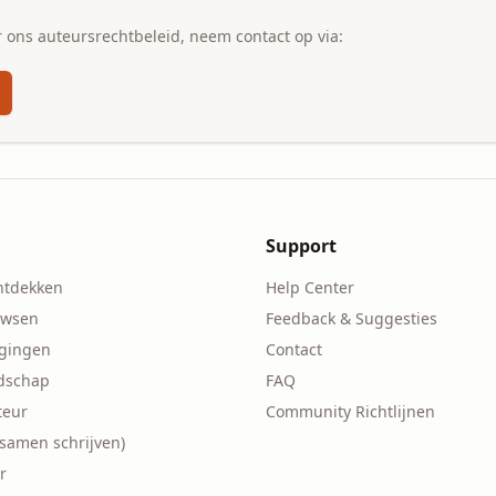
 ons auteursrechtbeleid, neem contact op via:
Support
ntdekken
Help Center
owsen
Feedback & Suggesties
agingen
Contact
ndschap
FAQ
teur
Community Richtlijnen
(samen schrijven)
r