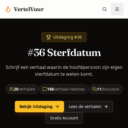
Spring naar hoofdinhoud
VertelVuur
Uitdaging #
36
#36 Sterfdatum
Schrijf een verhaal waarin de hoofdpersoon zijn eigen
sterfdatum te weten komt.
20
verhalen
186
verhaal-reacties
11
discussie
Bekijk Uitdaging
Lees de verhalen
Gratis Account