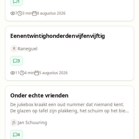
1
Commentaren:
7
3 min
8 augustus 2026
Bekeken:
Leestijd:
Datum:
Eenentwintighonderdenvijfenvijftig
Raneguel
R
3
Commentaren:
11
4 min
5 augustus 2026
Bekeken:
Leestijd:
Datum:
Korte verhalen
Vertelvuurtje
Onder echte vrienden
De jukebox kraakt een oud nummer dat niemand kent.
De glazen op tafel zijn plakkerig, het schuim op het bier
bijna verdwenen. Ze zitten met z’n vieren aan de
Jan Schuuring
JS
hoektafel, onder de lamp, die een flauwe s…
4
Commentaren: