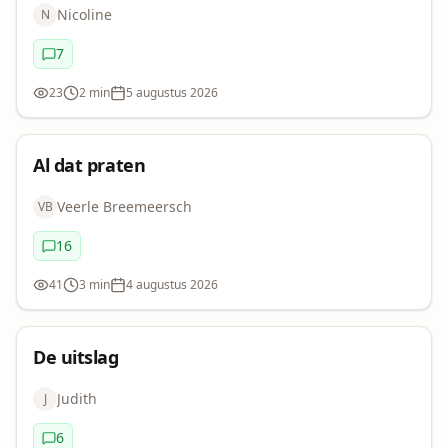
De
Nicoline
N
Oproep
7
Commentaren:
23
2 min
5 augustus 2026
Bekeken:
Leestijd:
Datum:
Uitdaging
Al dat praten
Al dat
Veerle Breemeersch
VB
praten
16
Commentaren:
41
3 min
4 augustus 2026
Bekeken:
Leestijd:
Datum:
Uitdaging
De uitslag
De
Judith
J
uitslag
6