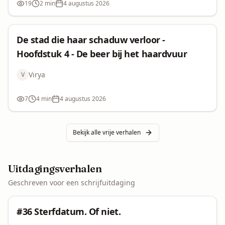
19
2 min
4 augustus 2026
Bekeken:
Leestijd:
Datum:
Avontuur
Fantasy
Spanning
Korte verhalen
De stad die haar schaduw verloor -
Hoofdstuk 4 - De beer bij het haardvuur
De stad die haar schaduw verloor - Hoofdstuk 4 - De
beer bij het haardvuur
Virya
V
7
4 min
4 augustus 2026
Bekeken:
Leestijd:
Datum:
Bekijk alle vrije verhalen
Uitdagingsverhalen
Geschreven voor een schrijfuitdaging
Uitdaging
#36 Sterfdatum. Of niet.