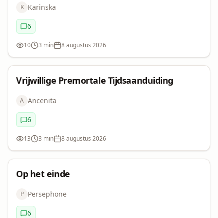
#36 Sterfdatum. Of
Karinska
K
niet.
6
Commentaren:
10
3 min
8 augustus 2026
Bekeken:
Leestijd:
Datum:
Uitdaging
Vrijwillige Premortale Tijdsaanduiding
Ancenita
A
6
Commentaren:
13
3 min
8 augustus 2026
Bekeken:
Leestijd:
Datum:
Uitdaging
Op het einde
Op het
Persephone
P
einde
6