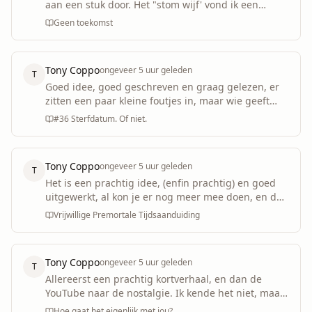
aan een stuk door. Het "stom wijf' vond ik een
heerlijk moment in h...
Geen toekomst
Tony Coppo
ongeveer 5 uur geleden
T
Goed idee, goed geschreven en graag gelezen, er
zitten een paar kleine foutjes in, maar wie geeft
daarom :) (soms kan je...
#36 Sterfdatum. Of niet.
Tony Coppo
ongeveer 5 uur geleden
T
Het is een prachtig idee, (enfin prachtig) en goed
uitgewerkt, al kon je er nog meer mee doen, en dat
maakt het juist no...
Vrijwillige Premortale Tijdsaanduiding
Tony Coppo
ongeveer 5 uur geleden
T
Allereerst een prachtig kortverhaal, en dan de
YouTube naar de nostalgie. Ik kende het niet, maar
dit komt van een ander...
Hoe gaat het eigenlijk met jou?