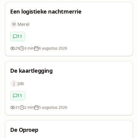
Uitdaging
Een logistieke nachtmerrie
Merel
M
11
Commentaren:
29
3 min
6 augustus 2026
Bekeken:
Leestijd:
Datum:
Fantasy
Korte verhalen
Uitdaging
De kaartlegging
De
Job
J
kaartlegging
11
Commentaren:
31
2 min
5 augustus 2026
Bekeken:
Leestijd:
Datum:
Humor
Korte verhalen
Uitdaging
De Oproep