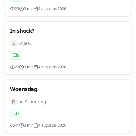
Commentaren:
23
3 min
4 augustus 2026
Bekeken:
Leestijd:
Datum:
Uitdaging
In shock?
In
EmJee.
E
shock?
9
Commentaren:
23
3 min
4 augustus 2026
Bekeken:
Leestijd:
Datum:
Flash Fiction
Uitdaging
Woensdag
Jan Schuuring
JS
7
Commentaren:
41
3 min
4 augustus 2026
Bekeken:
Leestijd:
Datum: