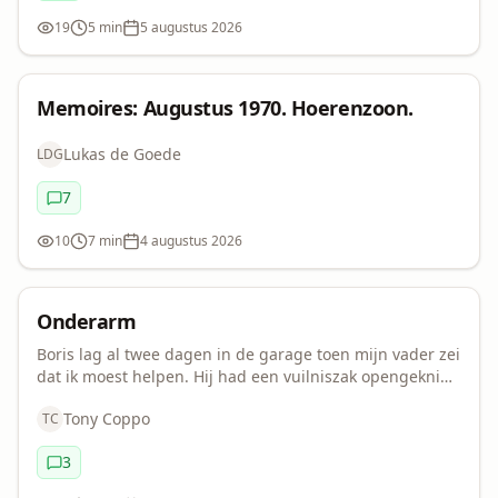
19
5 min
5 augustus 2026
Bekeken:
Leestijd:
Datum:
Memoires: Augustus 1970. Hoerenzoon.
Lukas de Goede
LDG
7
Commentaren:
10
7 min
4 augustus 2026
Bekeken:
Leestijd:
Datum:
Vertelvuurtje
Onderarm
Boris lag al twee dagen in de garage toen mijn vader zei
Onderarm
dat ik moest helpen. Hij had een vuilniszak opengeknipt
tot een blad plastic. Nele stond in de deuropening met
Tony Coppo
TC
haar jas al aan. "Je moet dat b…
3
Commentaren: