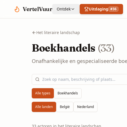
Spring naar hoofdinhoud
VertelVuur
Ontdek
Uitdaging
#
36
Het literaire landschap
Boekhandels
(
33
)
Onafhankelijke en gespecialiseerde boek
Alle types
Boekhandels
Alle landen
België
Nederland
33
actoren
in het literaire landschap