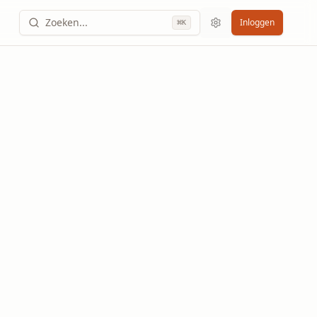
Zoeken...
Inloggen
⌘
K