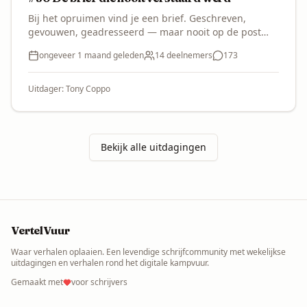
Bij het opruimen vind je een brief. Geschreven,
gevouwen, geadresseerd — maar nooit op de post
gedaan. De postzegel zit er zelfs al op. Wie schreef
ongeveer 1 maand geleden
14
deelnemers
173
hem? Aan wie? En waarom is hij blijven liggen? Schrijf
het verhaal rond die brief. Misschien lees je mee over
de schouder van wie hem ooit schreef, misschien volg
Uitdager:
Tony Coppo
je wie hem nú vindt en moet beslissen wat ermee te
doen.
Bekijk alle uitdagingen
VertelVuur
Waar verhalen oplaaien. Een levendige schrijfcommunity met wekelijkse
uitdagingen en verhalen rond het digitale kampvuur.
Gemaakt met
voor schrijvers