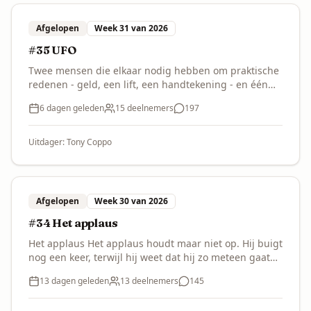
Afgelopen
Week 31 van 2026
#35 UFO
Twee mensen die elkaar nodig hebben om praktische
redenen - geld, een lift, een handtekening - en één
van hen heeft iets gezien. Het ding zelf komt niet in
6 dagen geleden
15
deelnemers
197
beeld. Wat je schrijft is het gesprek daarna, of het
gesprek drie weken daarna, waarin het onderwerp
één keer wordt aangeraakt en meteen weer
Uitdager:
Tony Coppo
losgelaten. Beperking: geen enkele zin bevat het
woord waarmee de ander het zou benoemen.
Afgelopen
Week 30 van 2026
#34 Het applaus
Het applaus Het applaus houdt maar niet op. Hij buigt
nog een keer, terwijl hij weet dat hij zo meteen gaat
zeggen wat niemand in de zaal wil horen. Wie staat
13 dagen geleden
13
deelnemers
145
daar op het podium? Waarom applaudisseert het
publiek? En wat is de boodschap die alles kan doen