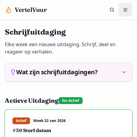
Spring naar hoofdinhoud
VertelVuur
Schrijfuitdaging
Elke week een nieuwe uitdaging. Schrijf, deel en
reageer op verhalen.
Wat zijn schrijfuitdagingen?
Actieve Uitdaging
Nu Actief
Actief
Week 32 van 2026
#36 Sterfdatum