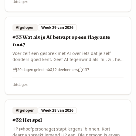
kantelen? Misschien verandert er na die paar zinnen
Uitdager:
nauwelijks iets. Misschien juist alles.
Afgelopen
Week 29 van 2026
#33 Wat als je AI betrapt op een flagrante
fout?
Voer zelf een gesprek met AI over iets dat je zelf
donders goed kent. Geef AI tegenwind als 'hij, zij, het'
fouten maakt en kopieer het antwoord dat je krijgt.
20 dagen geleden
12
deelnemers
137
Jouw vraag en antwoord maken het verhaal.
Uitdager:
Afgelopen
Week 28 van 2026
#32 Het spel
HP (=hoofpersonage) stapt 'ergens' binnen. Kort
daarna spreekt iemand HP aan. Die persoon is ervan