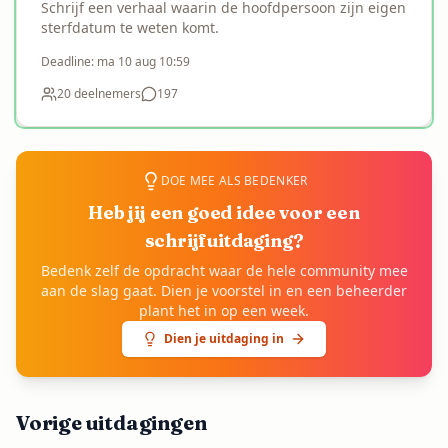
Schrijf een verhaal waarin de hoofdpersoon zijn eigen
sterfdatum te weten komt.
Deadline:
ma 10 aug 10:59
20
deelnemers
197
DOE MEE ALS BEDENKER
Heb jij een goed idee voor een
schrijfuitdaging?
Bedenk zelf de opdracht waar de hele community mee
aan de slag gaat. Dien je voorstel in en een beheerder
plant het in op een week.
Dien je uitdaging in
Vorige uitdagingen