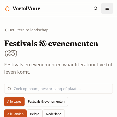
Spring naar hoofdinhoud
VertelVuur
Het literaire landschap
Festivals & evenementen
(
23
)
Festivals en evenementen waar literatuur live tot
leven komt.
Alle types
Festivals & evenementen
Alle landen
België
Nederland