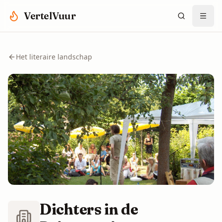
Spring naar hoofdinhoud
VertelVuur
Het literaire landschap
Dichters in de