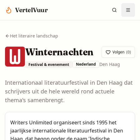
Spring naar hoofdinhoud
VertelVuur
Het literaire landschap
Winternachten
Volgen
(
0
)
Den Haag
Nederland
Festival & evenement
Internationaal literatuurfestival in Den Haag dat
schrijvers uit de hele wereld rond actuele
thema's samenbrengt.
Writers Unlimited organiseert sinds 1995 het
jaarlijkse internationale literatuurfestival in Den
Haag, dat begon onder de naam 'Indische