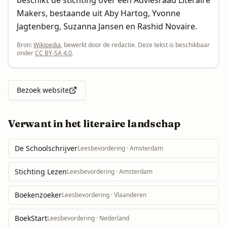
beschikt de stichting over een Adviesraad Literaire
Makers, bestaande uit Aby Hartog, Yvonne
Jagtenberg, Suzanna Jansen en Rashid Novaire.
Bron:
Wikipedia
, bewerkt door de redactie. Deze tekst is beschikbaar
onder
CC BY-SA 4.0
.
Bezoek website
Verwant in het literaire landschap
De Schoolschrijver
Leesbevordering
· Amsterdam
Stichting Lezen
Leesbevordering
· Amsterdam
Boekenzoeker
Leesbevordering
· Vlaanderen
BoekStart
Leesbevordering
· Nederland