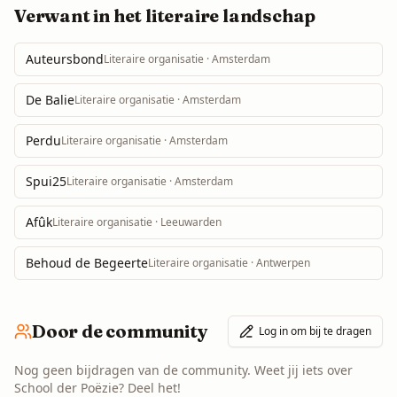
Verwant in het literaire landschap
Auteursbond
Literaire organisatie
· Amsterdam
De Balie
Literaire organisatie
· Amsterdam
Perdu
Literaire organisatie
· Amsterdam
Spui25
Literaire organisatie
· Amsterdam
Afûk
Literaire organisatie
· Leeuwarden
Behoud de Begeerte
Literaire organisatie
· Antwerpen
Door de community
Log in om bij te dragen
Nog geen bijdragen van de community. Weet jij iets over
School der Poëzie
? Deel het!