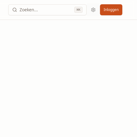
Zoeken...
Inloggen
⌘
K