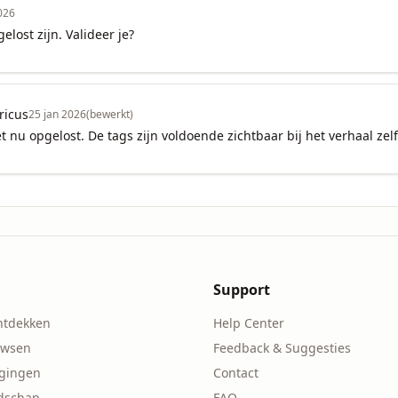
026
lost zijn. Valideer je?
ricus
25 jan 2026
(bewerkt)
het nu opgelost. De tags zijn voldoende zichtbaar bij het verhaal zelf
Support
ntdekken
Help Center
owsen
Feedback & Suggesties
agingen
Contact
ndschap
FAQ