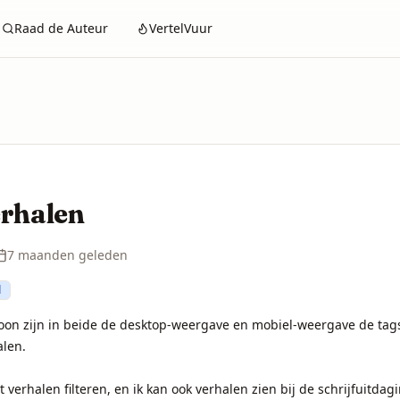
Raad de Auteur
VertelVuur
erhalen
7 maanden geleden
d
oon zijn in beide de desktop-weergave en mobiel-weergave de tags n
len.

t verhalen filteren, en ik kan ook verhalen zien bij de schrijfuitdagi