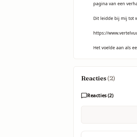
pagina van een verhaa
Dit leidde bij mij tot
https://www.vertelvu
Het voelde aan als e
Reacties
(
2
)
Reacties (
2
)