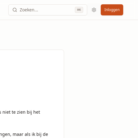
Zoeken...
Inloggen
⌘
K
iet te zien bij het 
ngen, maar als ik bij de 