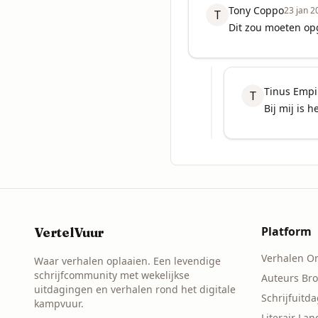
Tony Coppo
23 jan 2
T
Dit zou moeten opge
Tinus Empi
T
Bij mij is 
Platform
VertelVuur
Verhalen O
Waar verhalen oplaaien. Een levendige
schrijfcommunity met wekelijkse
Auteurs Br
uitdagingen en verhalen rond het digitale
Schrijfuitd
kampvuur.
Literair La