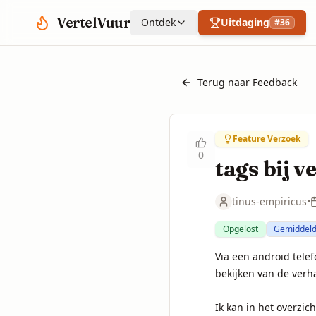
Spring naar hoofdinhoud
VertelVuur
Ontdek
Uitdaging
#
36
Terug naar Feedback
Feature Verzoek
0
tags bij v
tinus-empiricus
•
Opgelost
Gemiddel
Via een android telef
bekijken van de verha
Ik kan in het overzich