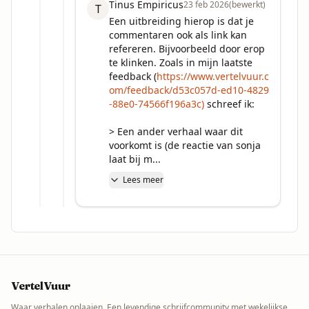
Tinus Empiricus
23 feb 2026
(bewerkt)
T
Een uitbreiding hierop is dat je 
commentaren ook als link kan 
refereren. Bijvoorbeeld door erop 
te klinken. Zoals in mijn laatste 
feedback (
https://www.vertelvuur.c
om/feedback/d53c057d-ed10-4829
-88e0-74566f196a3c)
 schreef ik:

> Een ander verhaal waar dit 
voorkomt is (de reactie van sonja 
laat bij m...
Lees meer
VertelVuur
Waar verhalen oplaaien. Een levendige schrijfcommunity met wekelijkse