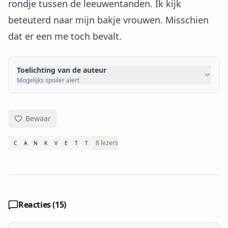
rondje tussen de leeuwentanden. Ik kijk
beteuterd naar mijn bakje vrouwen. Misschien
dat er een me toch bevalt.
Toelichting van de auteur
Mogelijks spoiler alert
Bewaar
8 lezers
C
A
N
K
V
E
T
T
Reacties (
15
)