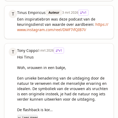
Tinus Empiricus
Auteur
3 mrt 2026
v
1
T
Een inspiratiebron was deze podcast van de 
keuringsdienst van waarde over aardbeien: 
https://
www.instagram.com/reel/DMF7ifQIB7l/
Tony Coppo
3 mrt 2026
v
1
T
Hoi Tinus

Woh, vrouwen in een bakje,

Een unieke benadering van de uitdaging door de 
natuur te verweven met de menselijke ervaring en 
idealen. De symboliek van de vrouwen als vruchten 
is een originele insteek, je had de natuur nog iets 
verder kunnen uitwerken voor de uitdaging.

De flashback is kor...
Lees meer