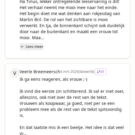
Ha Tinus, lekker ontregelende leeservaring is dit! 
Het verhaal neemt me mooi mee naar het einde. 
Het begin doet me wat denken aan rokjesdag van 
Martin Bril. De rol van het zichtbare is mooi 
verwerkt. En tja, de binnenkant schijnt ook duidelijk 
door naar de buitenkant en maakt een vrouw tot 
mooi. Maa...
Lees meer
Veerle Breemeersch
4 mrt 2026
(bewerkt)
v
1
V
Ik ga eens reageren, als vrouw ;-)

Ik vind die eerste zin schitterend. Ik val er niet over, 
alleszins, ook niet over de rest van de tekst. 
Vrouwen als koopwaar, ja goed, niet per se een 
probleem mee als de rest van de tekst spitsvondig 
is. 

En dat laatste mis ik een beetje. Het idee is dat veel 
vr...