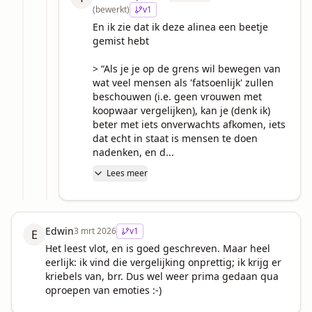
(bewerkt)
v
1
En ik zie dat ik deze alinea een beetje 
gemist hebt

> “Als je je op de grens wil bewegen van 
wat veel mensen als 'fatsoenlijk' zullen 
beschouwen (i.e. geen vrouwen met 
koopwaar vergelijken), kan je (denk ik) 
beter met iets onverwachts afkomen, iets 
dat echt in staat is mensen te doen 
nadenken, en d...
Lees meer
Edwin
3 mrt 2026
v
1
E
Het leest vlot, en is goed geschreven. Maar heel 
eerlijk: ik vind die vergelijking onprettig; ik krijg er 
kriebels van, brr. Dus wel weer prima gedaan qua 
oproepen van emoties :-)