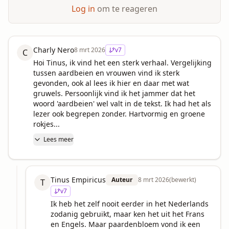
Log in
om te reageren
Charly Nero
8 mrt 2026
v
7
C
Hoi Tinus, ik vind het een sterk verhaal. Vergelijking 
tussen aardbeien en vrouwen vind ik sterk 
gevonden, ook al lees ik hier en daar met wat 
gruwels. Persoonlijk vind ik het jammer dat het 
woord 'aardbeien' wel valt in de tekst. Ik had het als 
lezer ook begrepen zonder. Hartvormig en groene 
rokjes...
Lees meer
Tinus Empiricus
Auteur
8 mrt 2026
(bewerkt)
T
v
7
Ik heb het zelf nooit eerder in het Nederlands 
zodanig gebruikt, maar ken het uit het Frans 
en Engels. Maar paardenbloem vond ik een 