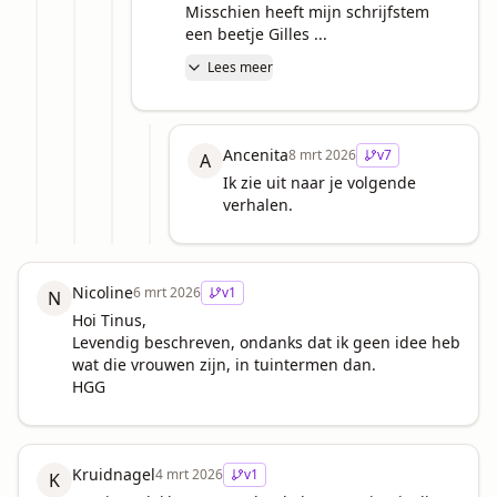
Misschien heeft mijn schrijfstem 
een beetje Gilles ...
Lees meer
Ancenita
8 mrt 2026
v
7
A
Ik zie uit naar je volgende 
verhalen.
Nicoline
6 mrt 2026
v
1
N
Hoi Tinus,

Levendig beschreven, ondanks dat ik geen idee heb 
wat die vrouwen zijn, in tuintermen dan. 

HGG
Kruidnagel
4 mrt 2026
v
1
K