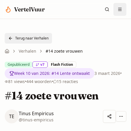
Spring naar hoofdinhoud
VertelVuur
Terug naar Verhalen
Verhalen
#14 zoete vrouwen
Gepubliceerd
v
7
Flash Fiction
Week 10 van 2026
:
#14 Lente ontwaakt
3 maart 2026
•
81
views
•
444
woorden
•
15
reacties
#14 zoete vrouwen
Tinus Empiricus
TE
Meer 
@
tinus-empiricus