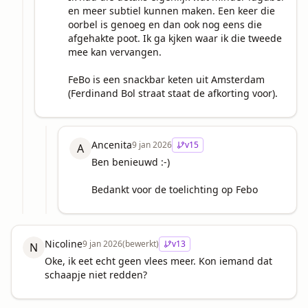
en meer subtiel kunnen maken. Een keer die 
oorbel is genoeg en dan ook nog eens die 
afgehakte poot. Ik ga kjken waar ik die tweede 
mee kan vervangen.

FeBo is een snackbar keten uit Amsterdam 
(Ferdinand Bol straat staat de afkorting voor).
Ancenita
9 jan 2026
v
15
A
Ben benieuwd :-)

Bedankt voor de toelichting op Febo
Nicoline
9 jan 2026
(bewerkt)
v
13
N
Oke, ik eet echt geen vlees meer. Kon iemand dat 
schaapje niet redden?