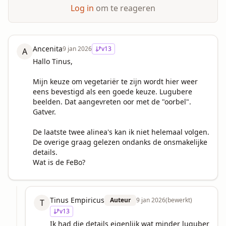
Log in
om te reageren
Ancenita
9 jan 2026
v
13
A
Hallo Tinus,

Mijn keuze om vegetariër te zijn wordt hier weer 
eens bevestigd als een goede keuze. Lugubere 
beelden. Dat aangevreten oor met de "oorbel". 
Gatver. 

De laatste twee alinea's kan ik niet helemaal volgen. 
De overige graag gelezen ondanks de onsmakelijke 
details. 

Wat is de FeBo?
Tinus Empiricus
Auteur
9 jan 2026
(bewerkt)
T
v
13
Ik had die details eigenlijk wat minder luguber 