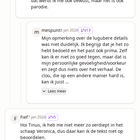
dat werdt ik me ook bewust, maar het is ook 
parodie.
mespunt
8 jan 2026
v
13
m
Mijn opmerking over de lugubere details 
was niet duidelijk. Ik begrijp dat je het zo 
hebt bedoeld en het past ook prima. Zelf 
kan ik er niet zo goed tegen, maar dat is 
mijn persoonlijke gevoeligheid/voorkeur 
en zegt dus niets over het verhaal. De 
clou, die op een andere manier hard is, 
kan ik juist ...
Lees meer
Fief
7 jan 2026
v
5
F
Hoi Tinus, ik heb me niet meer zo verdiept in het 
schaap Veronica, dus daar kan ik de tekst niet op 
beoordelen.
