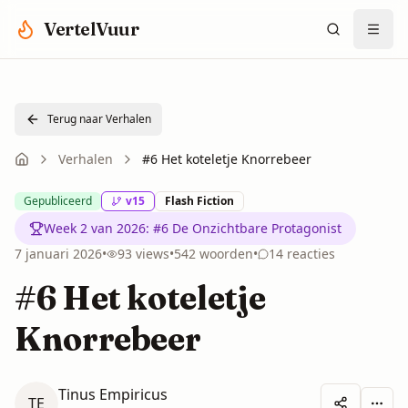
Spring naar hoofdinhoud
VertelVuur
Terug naar Verhalen
Verhalen
#6 Het koteletje Knorrebeer
Gepubliceerd
v
15
Flash Fiction
Week 2 van 2026
:
#6 De Onzichtbare Protagonist
7 januari 2026
•
93
views
•
542
woorden
•
14
reacties
#6 Het koteletje
Knorrebeer
Tinus Empiricus
TE