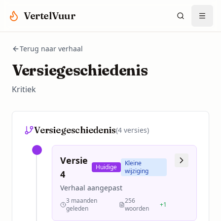
Spring naar hoofdinhoud
VertelVuur
Terug naar verhaal
Versiegeschiedenis
Kritiek
Versiegeschiedenis
(
4
versies)
Versie
Kleine
Huidige
wijziging
4
Verhaal aangepast
3 maanden
256
+
1
geleden
woorden