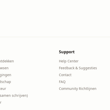
Support
ntdekken
Help Center
owsen
Feedback & Suggesties
agingen
Contact
ndschap
FAQ
teur
Community Richtlijnen
(samen schrijven)
r