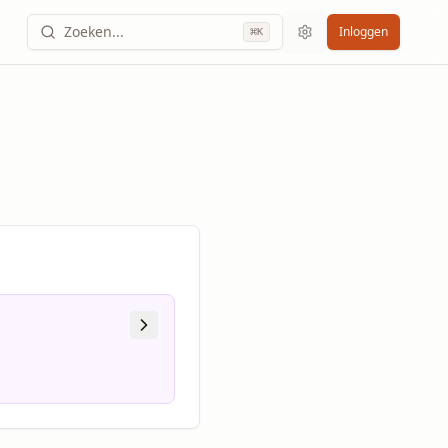
Zoeken...
Inloggen
⌘
K