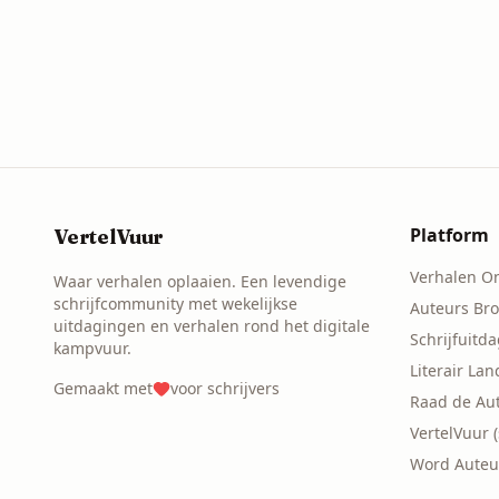
Platform
VertelVuur
Verhalen O
Waar verhalen oplaaien. Een levendige
schrijfcommunity met wekelijkse
Auteurs Br
uitdagingen en verhalen rond het digitale
Schrijfuitd
kampvuur.
Literair La
Gemaakt met
voor schrijvers
Raad de Au
VertelVuur 
Word Auteu