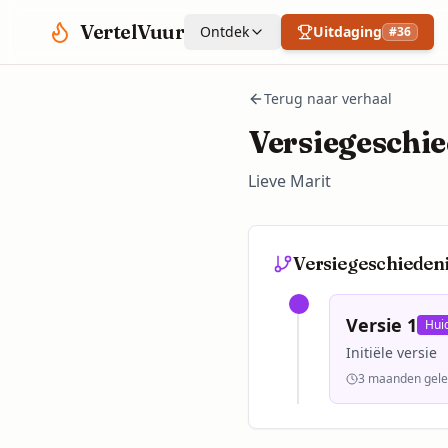
Spring naar hoofdinhoud
VertelVuur
Ontdek
Uitdaging
#
36
Terug naar verhaal
Versiegeschie
Lieve Marit
Versiegeschieden
Versie
1
Hui
Initiële versie
3 maanden gel