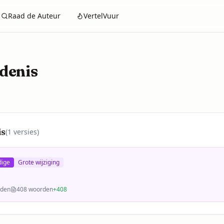
Raad de Auteur
VertelVuur
denis
is
(
1
versies)
dige
Grote wijziging
eden
408
woorden
+
408