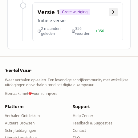
Versie
1
Grote wijziging
Initiële versie
2 maanden
356
+
356
geleden
woorden
VertelVuur
Waar verhalen oplaaien. Een levendige schrijfcommunity met wekelijkse
uitdagingen en verhalen rond het digitale kampvuur.
Gemaakt met
voor schrijvers
Platform
Support
Verhalen Ontdekken
Help Center
Auteurs Browsen
Feedback & Suggesties
Schrijfuitdagingen
Contact
Literair Landschap
FAQ