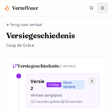
Spring naar hoofdinhoud
VertelVuur
Terug naar verhaal
Versiegeschiedenis
Coup de Grâce
Versiegeschiedenis
(
2
versies)
Versie
Kleine
Huidige
wijziging
2
Verhaal aangepast
2 maanden geleden
356
woorden